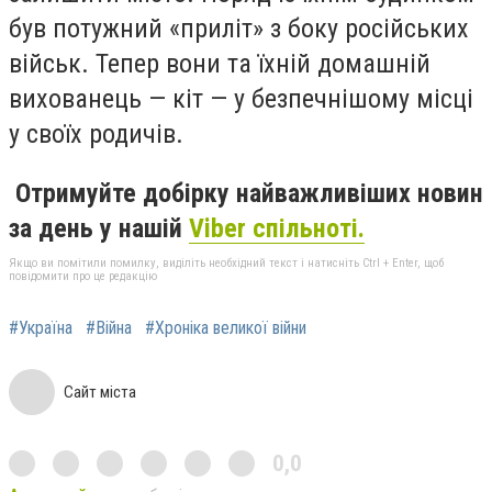
був потужний «приліт» з боку російських
військ. Тепер вони та їхній домашній
вихованець — кіт — у безпечнішому місці
у своїх родичів.
Отримуйте добірку найважливіших новин
за день у нашій
Viber спільноті.
Якщо ви помітили помилку, виділіть необхідний текст і натисніть Ctrl + Enter, щоб
повідомити про це редакцію
#Україна
#Війна
#Хроніка великої війни
Сайт міста
0,0