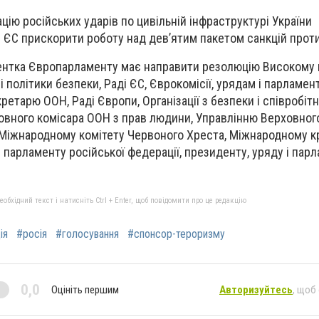
ацію російських ударів по цивільній інфраструктурі України
ЄС прискорити роботу над дев’ятим пакетом санкцій прот
ентка Європарламенту має направити резолюцію Високому
і політики безпеки, Раді ЄС, Єврокомісії, урядам і парламе
ретарю ООН, Раді Європи, Організації з безпеки і співробіт
овного комісара ООН з прав людини, Управлінню Верховног
, Міжнародному комітету Червоного Хреста, Міжнародному 
і парламенту російської федерації, президенту, уряду і пар
бхідний текст і натисніть Ctrl + Enter, щоб повідомити про це редакцію
ія
#росія
#голосування
#спонсор-тероризму
0,0
Оцініть першим
Авторизуйтесь
, щоб