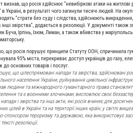
 визнав, що росія здійснює "невибіркові атаки на житлові 
 в Україні, в результаті чого загинули тисячі людей. На оку
водять "страти без суду і слідства, здійснюють викрадення
 інші звірства", додається в резолюції. У документі також 
як Буча, Ірпінь, Ізюм, Лиман, а також вбивства у маріупольсь
аматорську.
но, що росія порушує принципи Статуту ООН, спричинила гу
йнувала 95% міста, перекриває доступ українців до газу, еле
ж до основних товарів і послуг.
шує, що цілеспрямовані напади та звірства, здійснювані ро
льного населення України, руйнування цивільної інфраструкт
ав людини та міжнародного гуманітарного права становлят
селення та є воєнними злочинами; висловлює своє беззаст
напади і звірства та інші акти, які росія вчиняє для досягне
их цілей в Україні та на території інших країн; у світлі вищ
ю-спонсором тероризму та державою, яка використовує зас
 тексті резолюції.