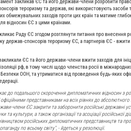
ламент закликав ЄС та його держави-члени розробити прав
онсорів тероризму та держав, які використовують засоби 
их обмежувальних заходів проти цих країн та матиме глибо
ля відносин ЄС з цими країнами.
ликає Раду ЄС згодом розглянути питання про внесення ро
ску держав-спонсорів тероризму ЄС, а партнерів ЄС - вжити
 закликали ЄС та його держави-члени вжити заходів для іні
золяції рф, в тому числі щодо членства росії в міжнародних
а Безпеки ООН, та утриматися від проведення будь-яких офі
едерації.
ає до подальшого скорочення дипломатичних відносин з ро
її офіційними представниками на всіх рівнях до абсолютного
жави-члени ЄС закрити та заборонити російські державні ус
ки та культури, а також організації та асоціації російської ді
ерівництвом російських дипломатичних представництв та пр
паганду по всьому світу", - йдеться у резолюції.