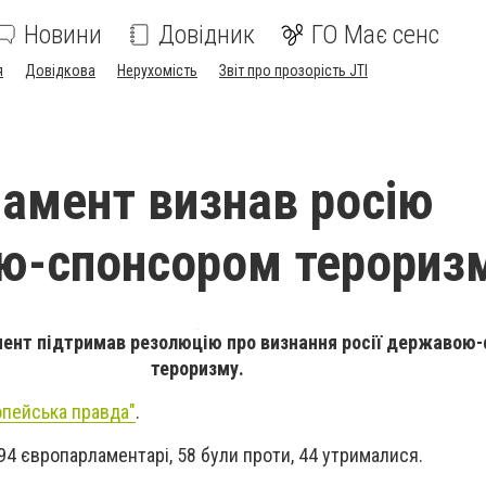
Новини
Довідник
ГО Має сенс
я
Довідкова
Нерухомість
Звіт про прозорість JTI
амент визнав росію
ю-спонсором терориз
ент підтримав резолюцію про визнання росії державою
тероризму.
пейська правда"
.
4 європарламентарі, 58 були проти, 44 утрималися.