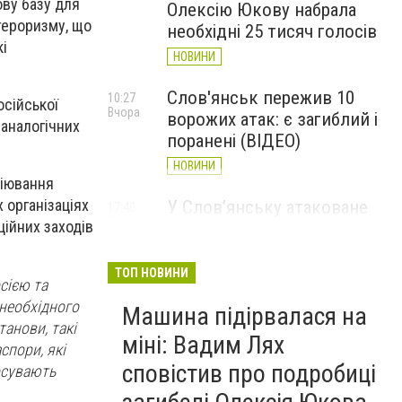
ову базу для
Олексію Юкову набрала
тероризму, що
необхідні 25 тисяч голосів
кі
НОВИНИ
Слов'янськ пережив 10
10:27
сійської
Вчора
ворожих атак: є загиблий і
 аналогічних
поранені (ВІДЕО)
НОВИНИ
ціювання
 організаціях
У Слов’янську атаковане
17:40
7 серпня
ційних заходів
перехрестя, п'ятеро
поранених
ТОП НОВИНИ
НОВИНИ
сією та
 необхідного
Машина підірвалася на
танови, такі
міні: Вадим Лях
аспори, які
сповістив про подробиці
осувають