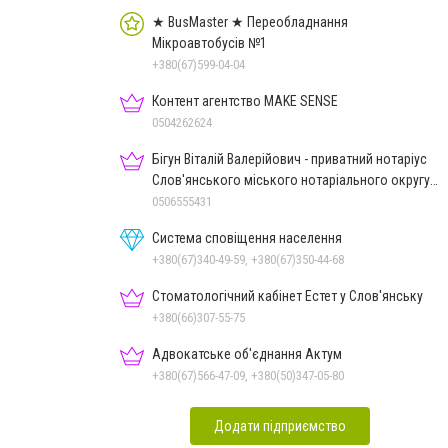
★ BusMaster ★ Переобладнання
Мікроавтобусів №1
+380(67)599-04-04
Контент агентство MAKE SENSE
0504262624
Бігун Віталій Валерійович - приватний нотаріус
Слов'янського міського нотаріального округу
Дон.обл.
0506555431
Система сповіщення населення
+380(67)340-49-59, +380(67)350-44-68
Стоматологічний кабінет Естет у Слов'янську
+380(66)307-55-75
Адвокатське об'єднання Актум
+380(67)566-47-09, +380(50)347-05-80
Додати підприємство