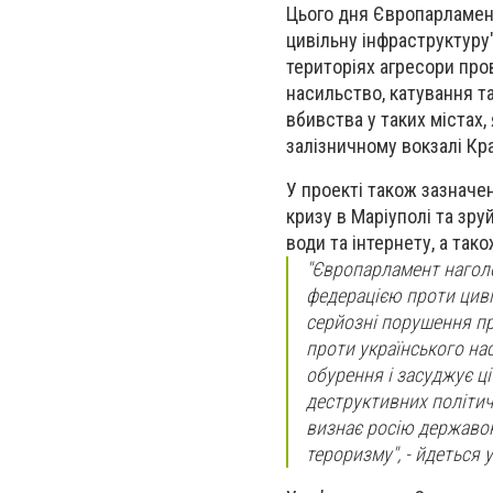
Цього дня Європарламент
цивільну інфраструктуру"
територіях агресори про
насильство, катування та
вбивства у таких містах, 
залізничному вокзалі Кр
У проекті також зазначе
кризу в Маріуполі та зру
води та інтернету, а тако
"Європарламент наголо
федерацією проти циві
серйозні порушення пр
проти українського на
обурення і засуджує ці 
деструктивних політичн
визнає росію державо
тероризму", - йдеться у