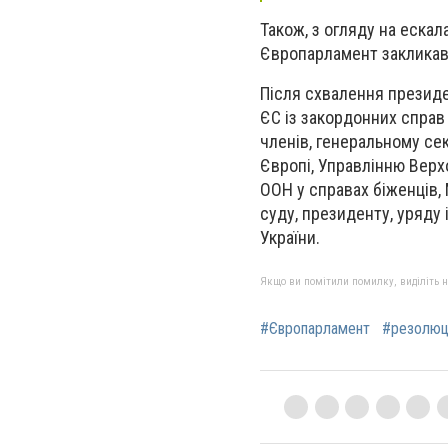
Також, з огляду на ескал
Європарламент закликав 
Після схвалення презид
ЄС із закордонних справ 
членів, генеральному сек
Європі, Управлінню Верх
ООН у справах біженців
суду, президенту, уряду 
України.
Якщо ви помітили помилку, виділіть нео
#Європарламент
#резолюц