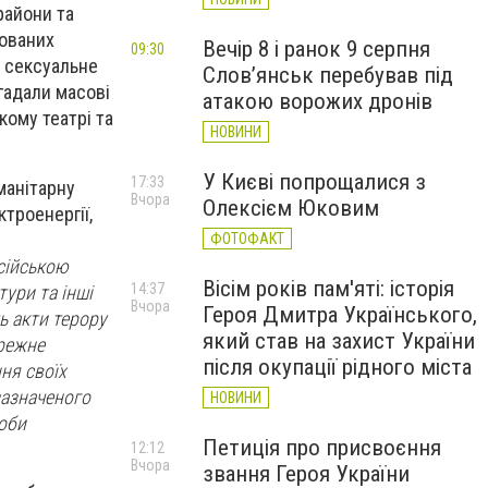
райони та
пованих
Вечір 8 і ранок 9 серпня
09:30
, сексуальне
Слов’янськ перебував під
згадали масові
атакою ворожих дронів
кому театрі та
НОВИНИ
У Києві попрощалися з
17:33
манітарну
Вчора
Олексієм Юковим
ктроенергії,
ФОТОФАКТ
сійською
Вісім років пам'яті: історія
14:37
ури та інші
Вчора
Героя Дмитра Українського,
ь акти терору
який став на захист України
ережне
після окупації рідного міста
ння своїх
езазначеного
НОВИНИ
оби
Петиція про присвоєння
12:12
Вчора
звання Героя України