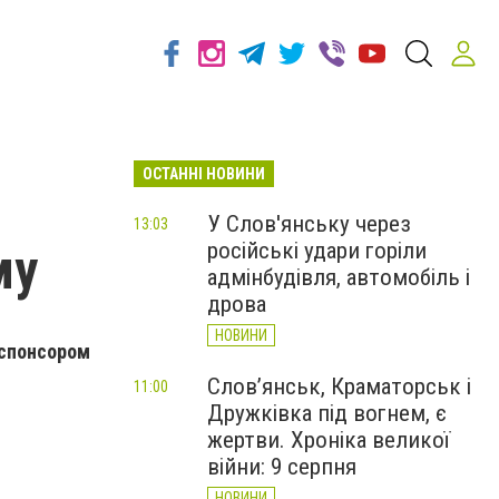
ОСТАННІ НОВИНИ
У Слов'янську через
13:03
російські удари горіли
му
адмінбудівля, автомобіль і
дрова
НОВИНИ
-спонсором
Слов’янськ, Краматорськ і
11:00
Дружківка під вогнем, є
жертви. Хроніка великої
війни: 9 серпня
НОВИНИ