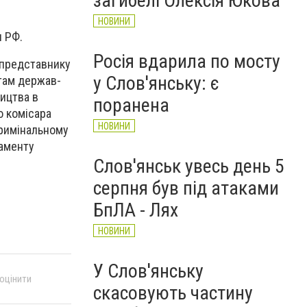
загибелі Олексія Юкова
НОВИНИ
и РФ.
Росія вдарила по мосту
 представнику
у Слов'янську: є
нтам держав-
ництва в
поранена
о комісара
НОВИНИ
кримінальному
ламенту
Слов'янськ увесь день 5
серпня був під атаками
БпЛА - Лях
НОВИНИ
У Слов'янську
 оцінити
скасовують частину