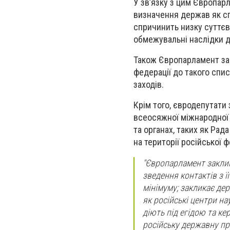
У зв’язку з цим Європар
визначення держав як сп
спричинить низку суттєв
обмежувальні наслідки д
Також Європарламент зак
федерації до такого спи
заходів.
Крім того, євродепутати
всеосяжної міжнародної і
та органах, таких як Рад
на території російської ф
"Європарламент заклик
зведення контактів з 
мінімуму; закликає дер
як російські центри нау
діють під егідою та к
російську державну про