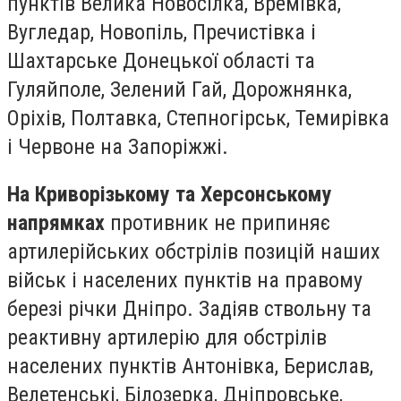
пунктів Велика Новосілка, Времівка,
Вугледар, Новопіль, Пречистівка і
Шахтарське Донецької області та
Гуляйполе, Зелений Гай, Дорожнянка,
Оріхів, Полтавка, Степногірськ, Темирівка
і Червоне на Запоріжжі.
На Криворізькому та Херсонському
напрямках
противник не припиняє
артилерійських обстрілів позицій наших
військ і населених пунктів на правому
березі річки Дніпро. Задіяв ствольну та
реактивну артилерію для обстрілів
населених пунктів Антонівка, Берислав,
Велетенські, Білозерка, Дніпровське,