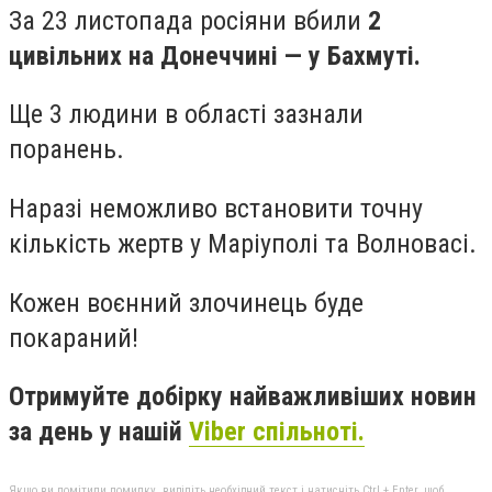
За 23 листопада росіяни вбили
2
цивільних на Донеччині — у Бахмуті.
Ще 3 людини в області зазнали
поранень.
Наразі неможливо встановити точну
кількість жертв у Маріуполі та Волновасі.
Кожен воєнний злочинець буде
покараний!
Отримуйте добірку найважливіших новин
за день у нашій
Viber спільноті.
Якщо ви помітили помилку, виділіть необхідний текст і натисніть Ctrl + Enter, щоб