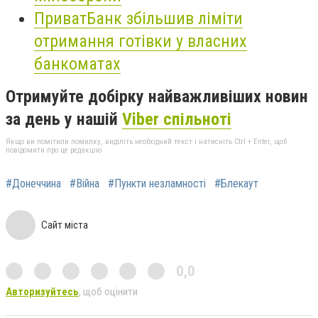
ПриватБанк збільшив ліміти
отримання готівки у власних
банкоматах
Отримуйте добірку найважливіших новин
за день у нашій
Viber спільноті
Якщо ви помітили помилку, виділіть необхідний текст і натисніть Ctrl + Enter, щоб
повідомити про це редакцію
#Донеччина
#Війна
#Пункти незламності
#Блекаут
Сайт міста
0,0
Авторизуйтесь
, щоб оцінити