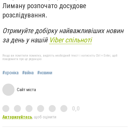
Лиману розпочато досудове
розслідування.
Отримуйте добірку найважливіших новин
за день у нашій
Viber спільноті
Якщо ви помітили помилку, виділіть необхідний текст і натисніть Ctrl + Enter, щоб
повідомити про це редакцію
#хроніка
#війна
#новини
Сайт міста
0,0
Авторизуйтесь
, щоб оцінити