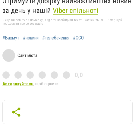
Отримуйте добірку найважливіших новин
за день у нашій
Viber спільноті
Якщо ви помітили помилку, виділіть необхідний текст і натисніть Ctrl + Enter, щоб
повідомити про це редакцію
#Бахмут
#новини
#телебачення
#ССО
Сайт міста
0,0
Авторизуйтесь
, щоб оцінити