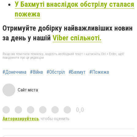
У Бахмуті внаслідок обстрілу сталася
пожежа
Отримуйте добірку найважливіших новин
за день у нашій
Viber спільноті.
Якщо ви помітили помилку, виділіть необхідний текст і натисніть Ctrl + Enter, щоб
повідомити про це редакцію
#Донеччина
#Війна
#Обстріл
#Бахмут
#Пожежа
Сайт міста
0,0
Авторизируйтесь
, чтобы оценить