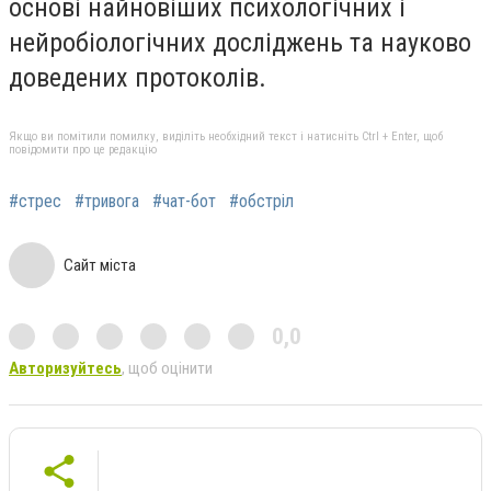
основі найновіших психологічних і
нейробіологічних досліджень та науково
доведених протоколів.
Якщо ви помітили помилку, виділіть необхідний текст і натисніть Ctrl + Enter, щоб
повідомити про це редакцію
#стрес
#тривога
#чат-бот
#обстріл
Сайт міста
0,0
Авторизуйтесь
, щоб оцінити