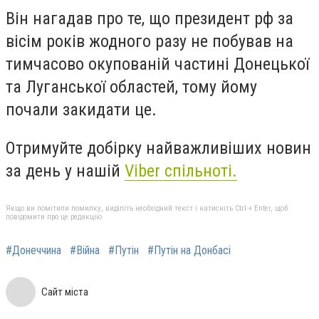
Він нагадав про те, що президент рф за
вісім років жодного разу не побував на
тимчасово окупованій частині Донецької
та Луганської областей, тому йому
почали закидати це.
Отримуйте добірку найважливіших новин
за день у нашій
Viber спільноті.
Якщо ви помітили помилку, виділіть необхідний текст і натисніть Ctrl + Enter, щоб
повідомити про це редакцію
#Донеччина
#Війна
#Путін
#Путін на Донбасі
Сайт міста