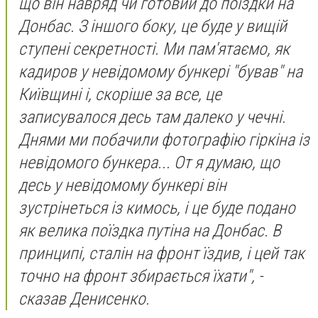
що він навряд чи готовий до поїздки на
Донбас. З іншого боку, це буде у вищій
ступені секретності. Ми пам'ятаємо, як
кадиров у невідомому бункері "бував" на
Київщині і, скоріше за все, це
записувалося десь там далеко у чечні.
Днями ми побачили фотографію гіркіна із
невідомого бункера... От я думаю, що
десь у невідомому бункері він
зустрінеться із кимось, і це буде подано
як велика поїздка путіна на Донбас. В
принципі, сталін на фронт їздив, і цей так
точно на фронт збирається їхати", -
сказав Денисенко.