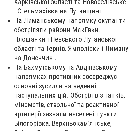
Харківської області та Новоселівське
і Стельмахівка на Луганщині.
На Лиманському напрямку окупанти
обстріляли райони Макіївки,
Площанки і Невського Луганської
області та Тернів, Ямполівки і Лиману
на Донеччині.
На Бахмутському та Авдіїівському
напрямках противник зосереджує
основні зусилля на веденні
наступальних дій. Обстрілів з танків,
мінометів, ствольної та реактивної
артилерії зазнали населені пункти
Білогорівка, Верхньокам’янське,