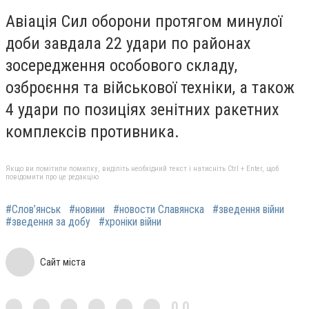
Авіація Сил оборони протягом минулої
доби завдала 22 удари по районах
зосередження особового складу,
озброєння та військової техніки, а також
4 удари по позиціях зенітних ракетних
комплексів противника.
Якщо ви помітили помилку, виділіть необхідний текст і натисніть Ctrl + Enter, щоб
повідомити про це редакцію
#Слов’янськ
#новини
#новости Славянска
#зведення війни
#зведення за добу
#хроніки війни
Сайт міста
0,0