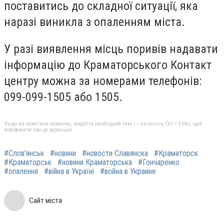
поставитись до складної ситуації, яка
наразі виникла з опаленням міста.
У разі виявлення місць поривів надавати
інформацію до Краматорського Контакт
центру можна за номерами телефонів:
099-099-1505 або 1505.
Якщо ви помітили помилку, виділіть необхідний текст і натисніть Ctrl + Enter, щоб
повідомити про це редакцію
#Слов’янськ
#новини
#новости Славянска
#Краматорск
#Краматорськ
#новини Краматорська
#Гончаренко
#опалення
#війна в Україні
#война в Украине
Сайт міста