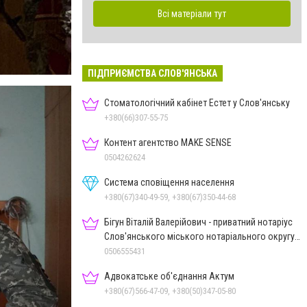
Всі матеріали тут
ПІДПРИЄМСТВА СЛОВ'ЯНСЬКА
Стоматологічний кабінет Естет у Слов'янську
+380(66)307-55-75
Контент агентство MAKE SENSE
0504262624
Система сповіщення населення
+380(67)340-49-59, +380(67)350-44-68
Бігун Віталій Валерійович - приватний нотаріус
Слов'янського міського нотаріального округу
Дон.обл.
0506555431
Адвокатське об'єднання Актум
+380(67)566-47-09, +380(50)347-05-80