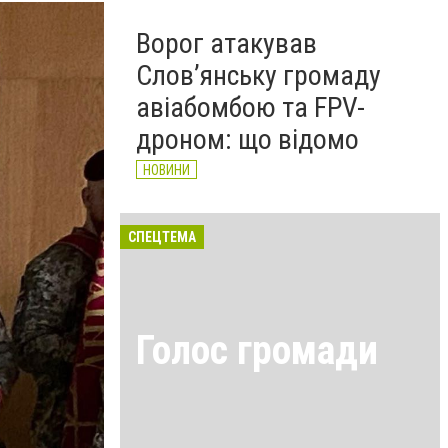
Ворог атакував
Слов’янську громаду
авіабомбою та FPV-
дроном: що відомо
НОВИНИ
СПЕЦТЕМА
Голос громади