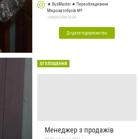
★ BusMaster ★ Переобладнання
Мікроавтобусів №1
+380(67)599-04-04
Додати підприємство
ОГОЛОШЕННЯ
Менеджер з продажів