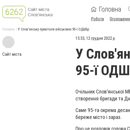
Головна
Робота
Оголошенн
Головна
У Слов'янську привітали військових 95-ї ОДШБр
15:33, 12 грудня 2022 р.
У Слов'я
Сайт міста
95-ї ОД
Очільник Слов’янської МВ
створення бригади та Дн
Саме 95-та окрема десан
береже місто і зараз.
Про це розповів голова С