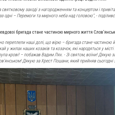
а святковому заході з нагородженням та концертом і привіт
з одні – Перемоги та мирного неба над головою", - поділивс
невдовзі бригада стане частиною мирного життя Слов'янськ
ьно переплели наші долі, що вірю – бригада стане частиною 
ай у жилах наших козаків та козачок, які народяться у місті 
рупа крові! – побажав Вадим Лях. - Зі святом, воїни! Дякую з
в'янськом! Дякую за Хрест Пошани, який прийняв сьогодні з