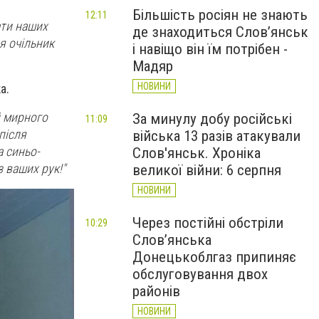
Більшість росіян не знають
12:11
ати наших
де знаходиться Слов’янськ
я очільник
і навіщо він їм потрібен -
Мадяр
НОВИНИ
а.
й мирного
За минулу добу російські
11:09
після
війська 13 разів атакували
а синьо-
Слов'янськ. Хроніка
 ваших рук!"
великої війни: 6 серпня
НОВИНИ
Через постійні обстріли
10:29
Слов’янська
Донецькоблгаз припиняє
обслуговування двох
районів
НОВИНИ