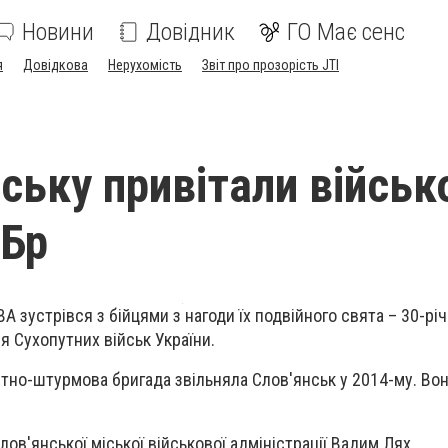
Новини
Довідник
ГО Має сенс
я
Довідкова
Нерухомість
Звіт про прозорість JTI
нську привітали військ
ШБр
А зустрівся з бійцями з нагоди їх подвійного свята – 30-річ
я Сухопутних військ України.
тно-штурмова бригада звільняла Слов'янськ у 2014-му. Вон
лов'янської міської військової адміністрації Вадим Лях.