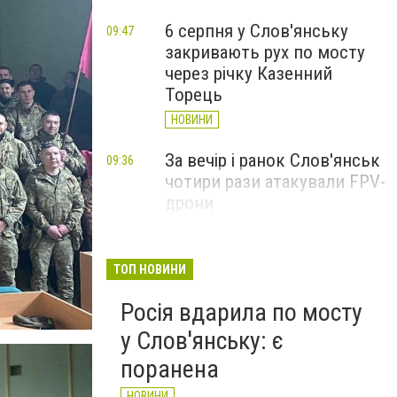
6 серпня у Слов'янську
09:47
закривають рух по мосту
через річку Казенний
Торець
НОВИНИ
За вечір і ранок Слов'янськ
09:36
чотири рази атакували FPV-
дрони
НОВИНИ
Слов'янськ увесь день 5
19:49
ТОП НОВИНИ
Вчора
серпня був під атаками
Росія вдарила по мосту
БпЛА - Лях
у Слов'янську: є
НОВИНИ
поранена
НОВИНИ