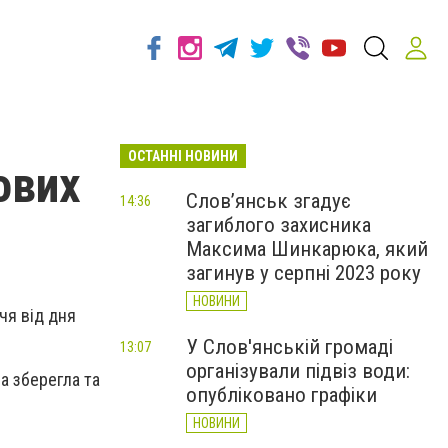
ОСТАННІ НОВИНИ
ових
Слов’янськ згадує
14:36
загиблого захисника
Максима Шинкарюка, який
загинув у серпні 2023 року
НОВИНИ
чя від дня
У Слов'янській громаді
13:07
організували підвіз води:
а зберегла та
опубліковано графіки
НОВИНИ