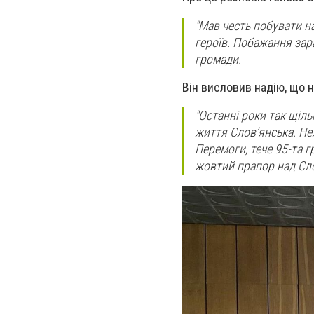
"Мав честь побувати н
героїв. Побажання зара
громади.
Він висловив надію, що 
"Останні роки так щіл
життя Слов’янська. Нех
Перемоги, тече 95-та г
жовтий прапор над Сло