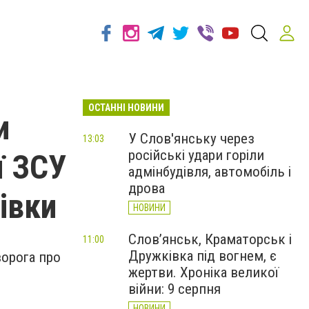
ОСТАННІ НОВИНИ
и
У Слов'янську через
13:03
російські удари горіли
ї ЗСУ
адмінбудівля, автомобіль і
дрова
івки
НОВИНИ
Слов’янськ, Краматорськ і
11:00
Дружківка під вогнем, є
ворога про
жертви. Хроніка великої
війни: 9 серпня
НОВИНИ