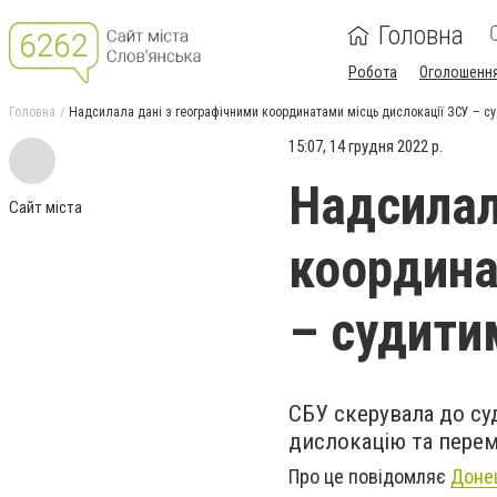
Головна
Робота
Оголошенн
Головна
Надсилала дані з географічними координатами місць дислокації ЗСУ – с
15:07, 14 грудня 2022 р.
Надсилал
Сайт міста
координа
– судити
СБУ скерувала до су
дислокацію та перем
Про це повідомляє
Донец