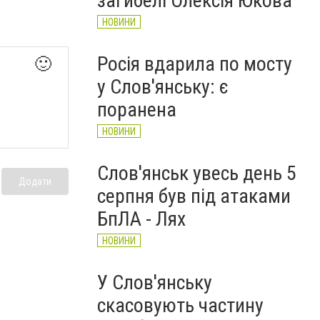
загибелі Олексія Юкова
НОВИНИ
Росія вдарила по мосту
🙂
у Слов'янську: є
поранена
НОВИНИ
Слов'янськ увесь день 5
Додати
серпня був під атаками
БпЛА - Лях
НОВИНИ
У Слов'янську
скасовують частину