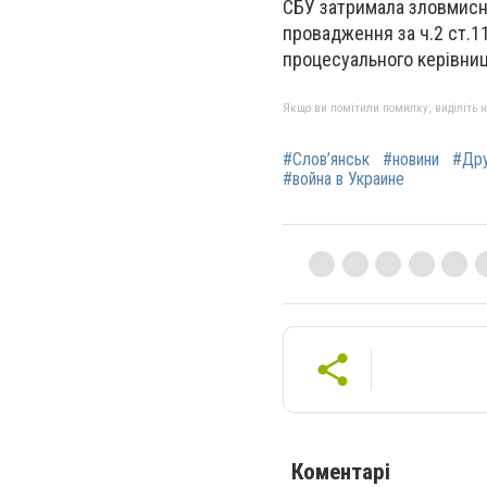
СБУ затримала зловмисни
провадження за ч.2 ст.1
процесуального керівниц
Якщо ви помітили помилку, виділіть нео
#Слов’янськ
#новини
#Дру
#война в Украине
Коментарі