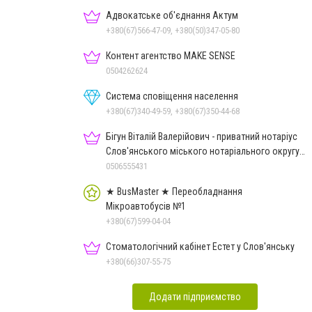
Адвокатське об'єднання Актум
+380(67)566-47-09, +380(50)347-05-80
Контент агентство MAKE SENSE
0504262624
Система сповіщення населення
+380(67)340-49-59, +380(67)350-44-68
Бігун Віталій Валерійович - приватний нотаріус
Слов'янського міського нотаріального округу
Дон.обл.
0506555431
★ BusMaster ★ Переобладнання
Мікроавтобусів №1
+380(67)599-04-04
Стоматологічний кабінет Естет у Слов'янську
+380(66)307-55-75
Додати підприємство