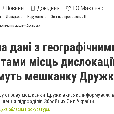
Новини
Довідник
ГО Має сенс
я
Довідкова
Нерухомість
Звіт про прозорість JTI
удитимуть мешканку Дружківки
а дані з географічним
тами місць дислокаці
муть мешканку Дружк
ду справу мешканки Дружківки, яка інформувала 
іщення підрозділів Збройних Сил України.
ька обласна Прокуратура.