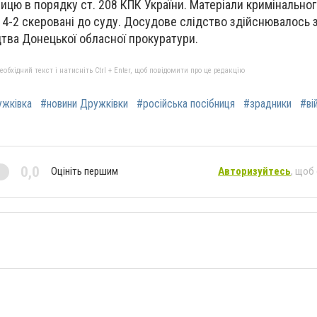
цю в порядку ст. 208 КПК України. Матеріали кримінальног
14-2 скеровані до суду. Досудове слідство здійснювалось 
тва Донецької обласної прокуратури.
бхідний текст і натисніть Ctrl + Enter, щоб повідомити про це редакцію
жківка
#новини Дружківки
#російська посібниця
#зрадники
#ві
0,0
Оцініть першим
Авторизуйтесь
, щоб