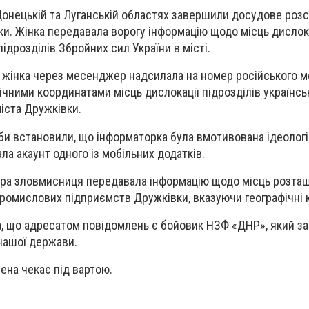
Донецькій та Луганській областях завершили досудове роз
. Жінка передавала ворогу інформацію щодо місць дислока
дрозділів Збройних сил України в місті.
у жінка через месенджер надсилала на номер російського м
ічними координатами місць дислокації підрозділів українсь
міста Дружківки.
 встановили, що інформаторка була вмотивована ідеологі
а акаунт одного із мобільних додатків.
а зловмисниця передавала інформацію щодо місць розта
промислових підприємств Дружківки, вказуючи географічні 
, що адресатом повідомлень є бойовик НЗФ «ДНР», який за
 нашої держави.
ена чекає під вартою.