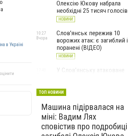
о
Олексію Юкову набрала
за
необхідні 25 тисяч голосів
НОВИНИ
Слов'янськ пережив 10
10:27
Вчора
ворожих атак: є загиблий і
йна в Україні
поранені (ВІДЕО)
НОВИНИ
У Слов’янську атаковане
17:40
 оцінити
7 серпня
перехрестя, п'ятеро
поранених
ТОП НОВИНИ
НОВИНИ
Машина підірвалася на
міні: Вадим Лях
сповістив про подробиці