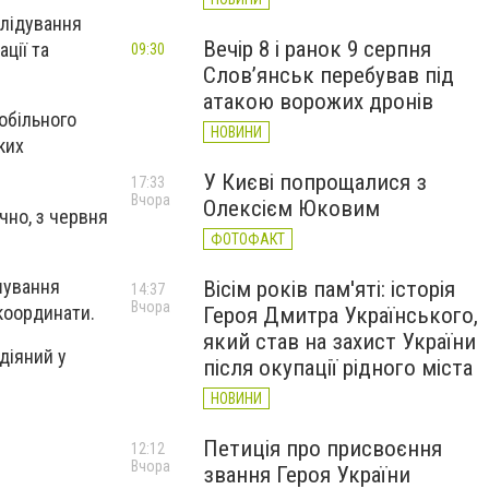
слідування
Вечір 8 і ранок 9 серпня
ції та
09:30
Слов’янськ перебував під
атакою ворожих дронів
обільного
НОВИНИ
ких
У Києві попрощалися з
17:33
Вчора
Олексієм Юковим
чно, з червня
ФОТОФАКТ
шування
Вісім років пам'яті: історія
14:37
Вчора
координати.
Героя Дмитра Українського,
який став на захист України
діяний у
після окупації рідного міста
НОВИНИ
Петиція про присвоєння
12:12
Вчора
звання Героя України