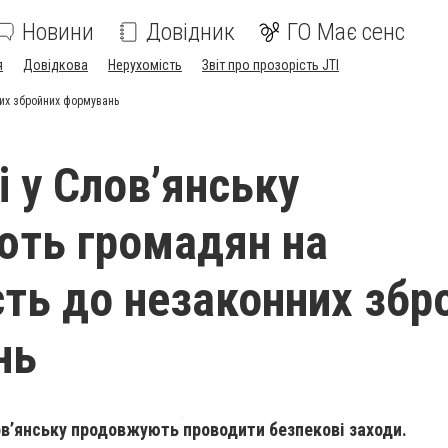
Новини
Довідник
ГО Має сенс
я
Довідкова
Нерухомість
Звіт про прозорість JTI
них збройних формувань
і у Слов’янську
ють громадян на
сть до незаконних збр
нь
в’янську продовжують проводити безпекові заходи.