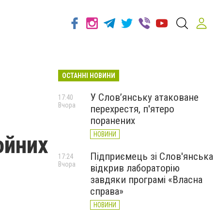
ОСТАННІ НОВИНИ
У Слов’янську атаковане
17:40
Вчора
перехрестя, п'ятеро
поранених
НОВИНИ
ойних
Підприємець зі Слов'янська
17:24
Вчора
відкрив лабораторію
завдяки програмі «Власна
справа»
НОВИНИ