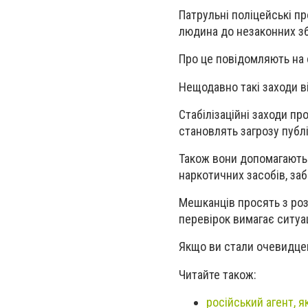
Патрульні поліцейські п
людина до незаконних з
Про це повідомляють на с
Нещодавно такі заходи в
Стабілізаційні заходи п
становлять загрозу публі
Також вони допомагають
наркотичних засобів, заб
Мешканців просять з ро
перевірок вимагає ситуа
Якщо ви стали очевидце
Читайте також:
російський агент, я