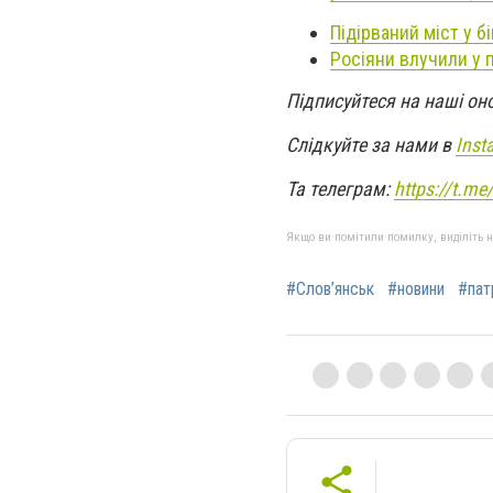
Підірваний міст у б
Росіяни влучили у п
Підписуйтеся на наші он
Слідкуйте за нами в
Inst
Та телеграм:
https://t.m
Якщо ви помітили помилку, виділіть нео
#Слов’янськ
#новини
#пат