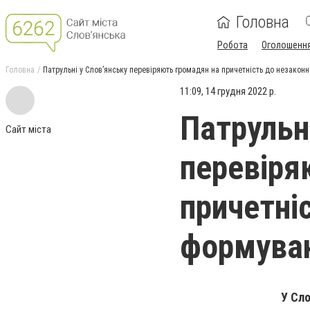
Головна
Робота
Оголошенн
Головна
Патрульні у Слов’янську перевіряють громадян на причетність до незакон
11:09, 14 грудня 2022 р.
Патрульн
Сайт міста
перевіря
причетні
формува
У Сло