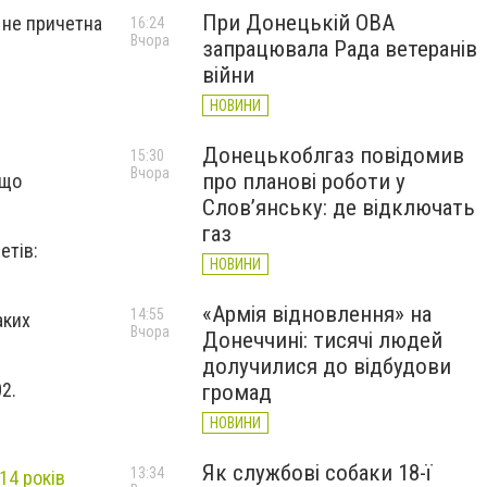
При Донецькій ОВА
 не причетна
16:24
Вчора
запрацювала Рада ветеранів
війни
НОВИНИ
Донецькоблгаз повідомив
15:30
Вчора
про планові роботи у
 що
Слов’янську: де відключать
газ
етів:
НОВИНИ
«Армія відновлення» на
14:55
аких
Вчора
Донеччині: тисячі людей
долучилися до відбудови
2.
громад
НОВИНИ
Як службові собаки 18-ї
13:34
14 років