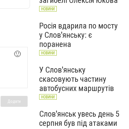
загибелі Олексія Юкова
НОВИНИ
Росія вдарила по мосту
у Слов'янську: є
поранена
🙂
НОВИНИ
У Слов'янську
скасовують частину
автобусних маршрутів
НОВИНИ
Додати
Слов'янськ увесь день 5
серпня був під атаками