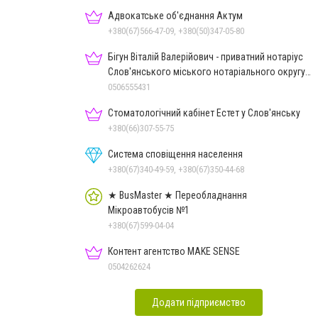
Адвокатське об'єднання Актум
+380(67)566-47-09, +380(50)347-05-80
Бігун Віталій Валерійович - приватний нотаріус
Слов'янського міського нотаріального округу
Дон.обл.
0506555431
Стоматологічний кабінет Естет у Слов'янську
+380(66)307-55-75
Система сповіщення населення
+380(67)340-49-59, +380(67)350-44-68
★ BusMaster ★ Переобладнання
Мікроавтобусів №1
+380(67)599-04-04
Контент агентство MAKE SENSE
0504262624
Додати підприємство