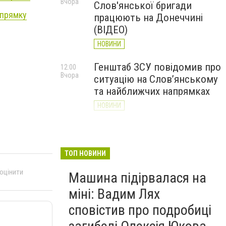
Вчора
Слов'янської бригади
напрямку
працюють на Донеччині
(ВІДЕО)
НОВИНИ
Генштаб ЗСУ повідомив про
12:00
Вчора
ситуацію на Слов’янському
та найближчих напрямках
НОВИНИ
Слов’янськ обстріляли 13
11:18
Вчора
разів за добу. Хроніка
великої війни: 7 серпня
ТОП НОВИНИ
НОВИНИ
 оцінити
Машина підірвалася на
міні: Вадим Лях
сповістив про подробиці