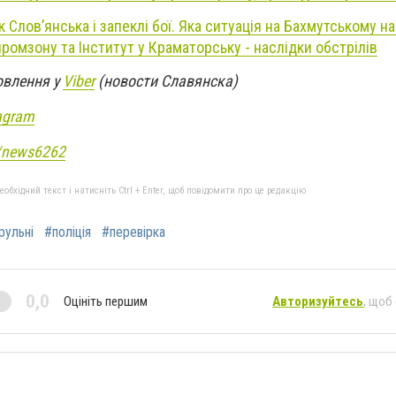
ік Слов’янська і запеклі бої. Яка ситуація на Бахмутському 
ромзону та Інститут у Краматорську - наслідки обстрілів
овлення у
Viber
(новости Славянска)
agram
e/news6262
бхідний текст і натисніть Ctrl + Enter, щоб повідомити про це редакцію
рульні
#поліція
#перевірка
0,0
Оцініть першим
Авторизуйтесь
, щоб