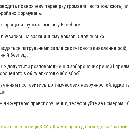
роводять поверхневу перевірку громадян, встановлюють, чи
бройних формувань.
торінці патрульної поліції у Facebook.
ідбувались на залізничному вокзалі Слов’янська.
роводяться патрульними задля своєчасного виявлення осіб,
чній безпеці.
 не допустити розповсюдження заборонених речей і предм
ороненого в обігу алкоголю або зброї.
зумінням поставитись до тимчасових незручностей, адже т
ція.
м чи жертвою правопорушення, телефонуйте за номером 10
кий здавав позиції ЗСУ у Краматорську, проведе за ґратами 