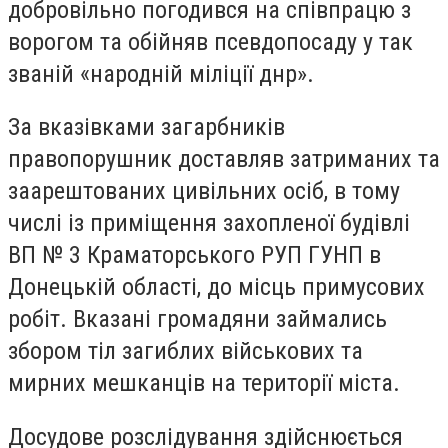
добровільно погодився на співпрацю з
ворогом та обійняв псевдопосаду у так
званій «народній міліції днр».
За вказівками загарбників
правопорушник доставляв затриманих та
заарештованих цивільних осіб, в тому
числі із приміщення захопленої будівлі
ВП № 3 Краматорського РУП ГУНП в
Донецькій області, до місць примусових
робіт. Вказані громадяни займались
збором тіл загиблих військових та
мирних мешканців на території міста.
Досудове розслідування здійснюється