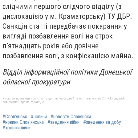
слідчими першого слідчого відділу (з
дислокацією у м. Краматорську) ТУ ДБР.
Санкція статті передбачає покарання у
вигляді позбавлення волі на строк
п’ятнадцять років або довічне
позбавлення волі, з конфіскацією майна.
Відділ інформаційної політики Донецької
обласної прокуратури
Якщо ви помітили помилку, виділіть необхідний текст і натисніть Ctrl + Enter, щоб
повідомити про це редакцію
#Слов’янськ
#новини
#новости Славянска
#новини Слов’янська
#зведення війни
#зведення за добу
#хроніки війни