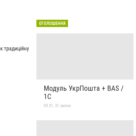
ОГОЛОШЕННЯ
ік традиційну
Модуль УкрПошта + BAS /
1C
09:31, 31 липня