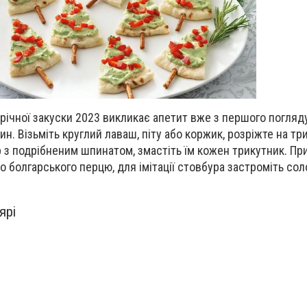
річної закуски 2023 викликає апетит вже з першого погляду
ин. Візьміть круглий лаваш, піту або коржик, розріжте на тр
з подрібненим шпинатом, змастіть їм кожен трикутник. Пр
 болгарського перцю, для імітації стовбура застроміть сол
ярі