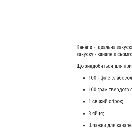
Канапе - ідеальна закуск
закуску - канапе з сьомг
Що знадобиться для при
100 г філе слабосол
100 грам твердого 
1 свіжий огірок;
3 яйця;
Шпажки для канапе