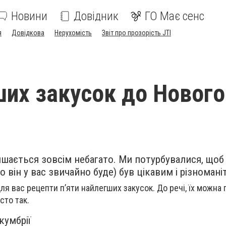
Новини
Довідник
ГО Має сенс
я
Довідкова
Нерухомість
Звіт про прозорість JTI
ших закусок до Нового
шається зовсім небагато. Ми потурбувалися, щоб
о він у вас звичайно буде) був цікавим і різноман
я вас рецепти п’яти найлегших закусок. До речі, їх можна 
сто так.
кумбрії