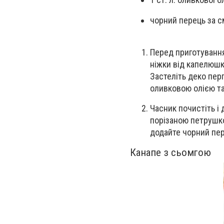
чорний перець за 
Перед приготуванням
ніжки від капелюшкі
Застеліть деко пер
оливковою олією та
Часник почистіть і
порізаною петрушко
додайте чорний пер
Канапе з сьомгою