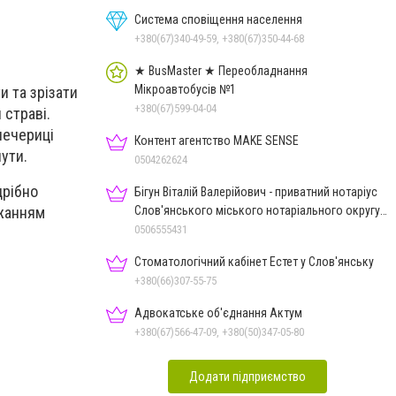
Система сповіщення населення
+380(67)340-49-59, +380(67)350-44-68
★ BusMaster ★ Переобладнання
Мікроавтобусів №1
и та зрізати
+380(67)599-04-04
 страві.
печериці
Контент агентство MAKE SENSE
ути.
0504262624
дрібно
Бігун Віталій Валерійович - приватний нотаріус
Слов'янського міського нотаріального округу
ажанням
Дон.обл.
0506555431
Стоматологічний кабінет Естет у Слов'янську
+380(66)307-55-75
Адвокатське об'єднання Актум
+380(67)566-47-09, +380(50)347-05-80
Додати підприємство