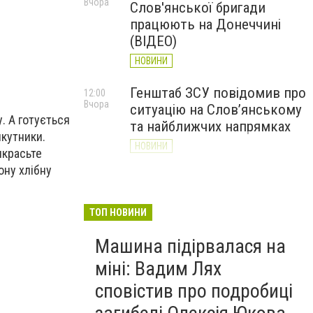
Вчора
Слов'янської бригади
працюють на Донеччині
(ВІДЕО)
НОВИНИ
Генштаб ЗСУ повідомив про
12:00
Вчора
ситуацію на Слов’янському
. А готується
та найближчих напрямках
икутники.
НОВИНИ
икрасьте
ону хлібну
Слов’янськ обстріляли 13
11:18
Вчора
разів за добу. Хроніка
великої війни: 7 серпня
ТОП НОВИНИ
НОВИНИ
Машина підірвалася на
міні: Вадим Лях
сповістив про подробиці