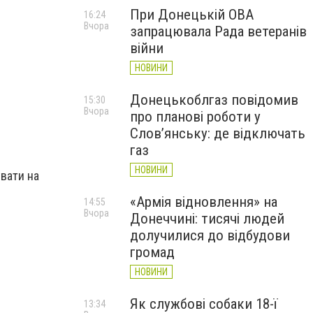
При Донецькій ОВА
16:24
Вчора
запрацювала Рада ветеранів
війни
НОВИНИ
Донецькоблгаз повідомив
15:30
Вчора
про планові роботи у
Слов’янську: де відключать
газ
НОВИНИ
увати на
«Армія відновлення» на
14:55
Вчора
Донеччині: тисячі людей
долучилися до відбудови
громад
НОВИНИ
Як службові собаки 18-ї
13:34