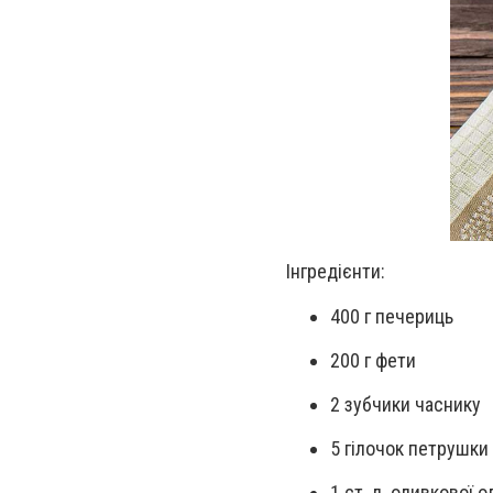
Інгредієнти:
400 г печериць
200 г фети
2 зубчики часнику
5 гілочок петрушки
1 ст. л. оливкової ол