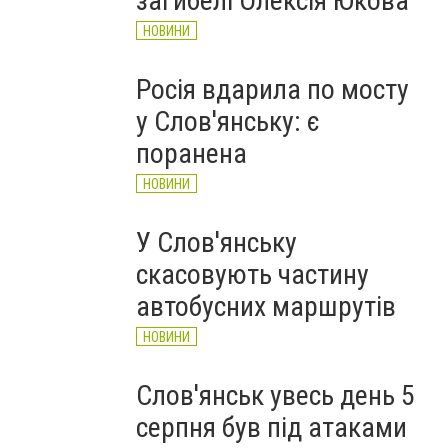
загибелі Олексія Юкова
НОВИНИ
Росія вдарила по мосту
у Слов'янську: є
поранена
НОВИНИ
У Слов'янську
скасовують частину
.
автобусних маршрутів
НОВИНИ
Слов'янськ увесь день 5
серпня був під атаками