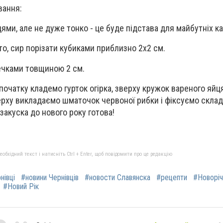
вання:
цями, але не дуже тонко - це буде підстава для майбутніх к
то, сир порізати кубиками приблизно 2х2 см.
ечками товщиною 2 см.
початку кладемо гурток огірка, зверху кружок вареного яйця
рху викладаємо шматочок червоної рибки і фіксуємо склад
закуска до нового року готова!
бхідний текст і натисніть Ctrl + Enter, щоб повідомити про це редакцію
нівці
#новини Чернівців
#новости Славянска
#рецепти
#Новоріч
#Новий Рік