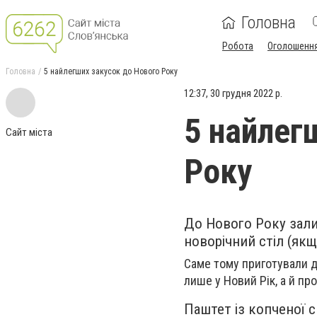
Головна
Робота
Оголошенн
Головна
5 найлегших закусок до Нового Року
12:37, 30 грудня 2022 р.
5 найлег
Сайт міста
Року
До Нового Року зали
новорічний стіл (якщ
Саме тому приготували дл
лише у Новий Рік, а й про
Паштет із копченої с