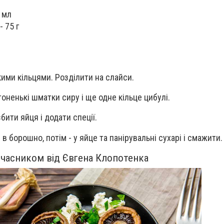
 мл
- 75 г
кими кільцями. Розділити на слайси.
оненькі шматки сиру і ще одне кільце цибулі.
бити яйця і додати спеції.
 в борошно, потім - у яйце та панірувальні сухарі і смажити
 часником від Євгена Клопотенка