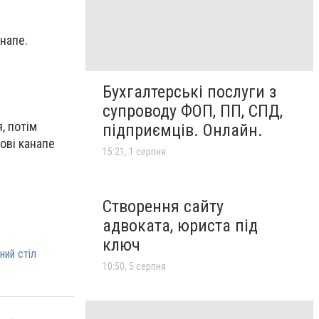
анапе.
Бухгалтерські послуги з
супроводу ФОП, ПП, СПД,
, потім
підприємців. Онлайн.
ові канапе
15:21, 1 серпня
Створення сайту
адвоката, юриста під
ключ
ний стіл
10:50, 5 серпня