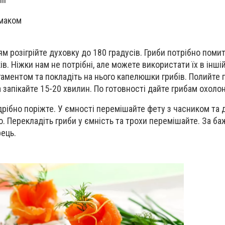
смаком
 розігрійте духовку до 180 градусів. Гриби потрібно помит
в. Ніжки нам не потрібні, але можете використати їх в іншій
гаментом та покладіть на нього капелюшки грибів. Полийте 
 запікайте 15-20 хвилин. По готовності дайте грибам охолон
 дрібно поріжте. У ємності перемішайте фету з часником та 
. Перекладіть гриби у ємність та трохи перемішайте. За б
ець.