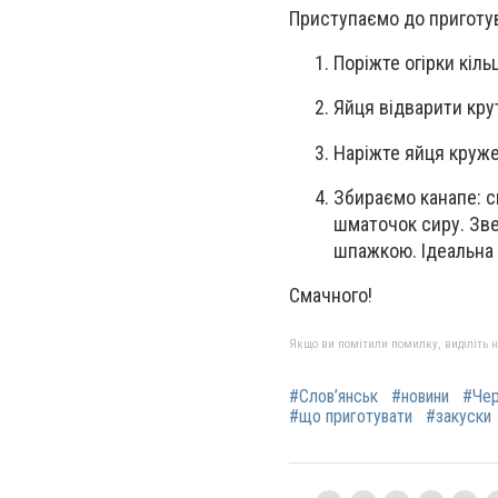
Приступаємо до приготу
Поріжте огірки кіль
Яйця відварити кру
Наріжте яйця круж
Збираємо канапе: с
шматочок сиру. Зве
шпажкою. Ідеальна 
Смачного!
Якщо ви помітили помилку, виділіть нео
#Слов’янськ
#новини
#Чер
#що приготувати
#закуски