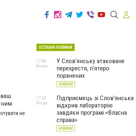
ОСТАННІ НОВИНИ
У Слов’янську атаковане
17:40
Вчора
перехрестя, п'ятеро
поранених
НОВИНИ
 ваш
Підприємець зі Слов'янська
17:24
ітним.
Вчора
відкрив лабораторію
завдяки програмі «Власна
готувати не
справа»
НОВИНИ