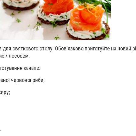
а для святкового столу. Обов'язково приготуйте на новий р
ою / лососем.
готування канапе:
еної червоної риби;
сиру;
.