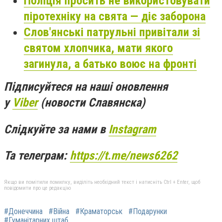
Поліція просить не використовувати
піротехніку на свята — діє заборона
Слов'янські патрульні привітали зі
святом хлопчика, мати якого
загинула, а батько воює на фронті
Підписуйтеся на наші оновлення
у
Viber
(новости Славянска)
Слідкуйте за нами в
Instagram
Та телеграм:
https://t.me/news6262
Якщо ви помітили помилку, виділіть необхідний текст і натисніть Ctrl + Enter, щоб
повідомити про це редакцію
#Донеччина
#Війна
#Краматорськ
#Подарунки
#Гуманітарних штаб