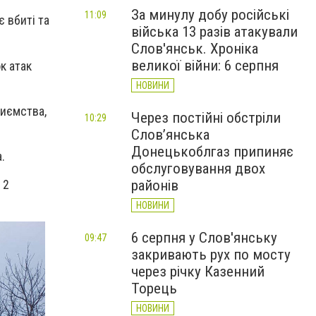
За минулу добу російські
11:09
є вбиті та
війська 13 разів атакували
Слов'янськ. Хроніка
великої війни: 6 серпня
к атак
НОВИНИ
риємства,
Через постійні обстріли
10:29
Слов’янська
Донецькоблгаз припиняє
.
обслуговування двох
районів
 2
НОВИНИ
6 серпня у Слов'янську
09:47
закривають рух по мосту
через річку Казенний
Торець
НОВИНИ