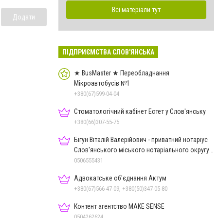
Всі матеріали тут
Додати
ПІДПРИЄМСТВА СЛОВ'ЯНСЬКА
★ BusMaster ★ Переобладнання
Мікроавтобусів №1
+380(67)599-04-04
Стоматологічний кабінет Естет у Слов'янську
+380(66)307-55-75
Бігун Віталій Валерійович - приватний нотаріус
Слов'янського міського нотаріального округу
Дон.обл.
0506555431
Адвокатське об'єднання Актум
+380(67)566-47-09, +380(50)347-05-80
Контент агентство MAKE SENSE
0504262624