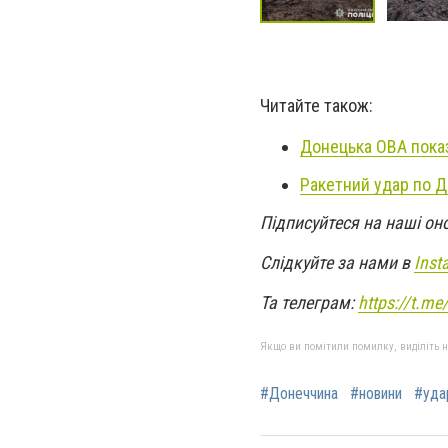
Читайте також:
Донецька ОВА показ
Ракетний удар по Д
Підписуйтеся на наші он
Слідкуйте за нами в
Inst
Та телеграм:
https://t.m
Якщо ви помітили помилку, виділіть нео
#Донеччина
#новини
#уда