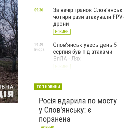
За вечір і ранок Слов'янськ
09:36
чотири рази атакували FPV-
дрони
НОВИНИ
Слов'янськ увесь день 5
19:49
Вчора
серпня був під атаками
БпЛА - Лях
НОВИНИ
У Слов’янську ударний
19:17
Вчора
БПЛа влучив у
ТОП НОВИНИ
триповерховий будинок у
Росія вдарила по мосту
центрі міста (ФОТО)
у Слов'янську: є
НОВИНИ
поранена
НОВИНИ