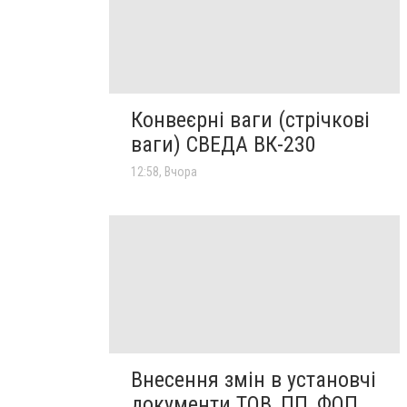
Конвеєрні ваги (стрічкові
ваги) СВЕДА ВК-230
12:58, Вчора
Внесення змін в установчі
документи ТОВ, ПП, ФОП