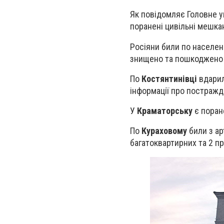
Як повідомляє Головне уп
поранені цивільні мешкан
Росіяни били по населен
знищено та пошкоджено 7
По
Костянтинівці
вдарил
інформації про постражд
У
Краматорську
є поран
По
Кураховому
били з ар
багатоквартирних та 2 пр