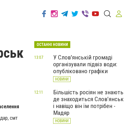
ОСТАННІ НОВИНИ
рськ
У Слов'янській громаді
13:07
організували підвіз води:
опубліковано графіки
НОВИНИ
Більшість росіян не знають
12:11
де знаходиться Слов’янськ
і навіщо він їм потрібен -
населення
Мадяр
едар, смт
НОВИНИ