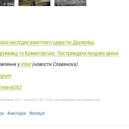
ала наслідки ракетного удару по Дружківці
ружківці та Краматорську. Постраждала льодова арена
овлення у
Viber
(новости Славянска)
agram
e/news6262
бхідний текст і натисніть Ctrl + Enter, щоб повідомити про це редакцію
ри
#наслідки
#поліція