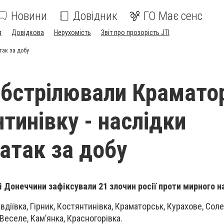
Новини
Довідник
ГО Має сенс
я
Довідкова
Нерухомість
Звіт про прозорість JTI
так за добу
обстрілювали Крамато
тинівку - наслідки
атак за добу
і Донеччини зафіксували 21 злочин росії проти мирного 
вдіївка, Гірник, Костянтинівка, Краматорськ, Курахове, Сол
Веселе, Кам’янка, Красногорівка.