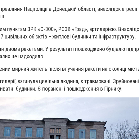
равління Нацполіції в Донецькій області, внаслідок агресії 
ці.
им пунктам ЗРК «С-300», РСЗВ «Град», артилерією. Внаслідо
 цивільних об’єктів – житлові будинки та інфраструктуру.
и двома ракетами. У результаті пошкоджено будівлю підп
алих не надходило.
ений мирний житель після влучання ракети на околиці міста
тилерії, загинула цивільна людина, є травмовані. Зруйновані
иватні будинки. Є поранені і пошкодження в Гірнику.