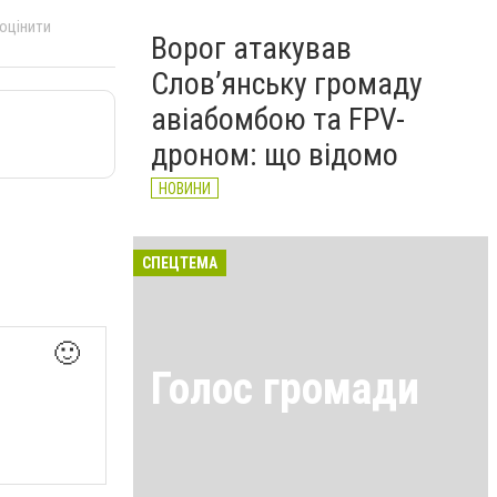
 оцінити
Ворог атакував
Слов’янську громаду
авіабомбою та FPV-
дроном: що відомо
НОВИНИ
СПЕЦТЕМА
🙂
Голос громади