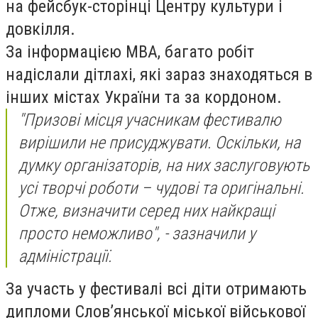
на фейсбук-сторiнці Центру культури i
довкілля.
За інформацією МВА, багато робiт
надіслали дітлахі, якi зараз знаходяться в
інших мiстах України та за кордоном.
"Призові місця учасникам фестивалю
вирішили не присуджувати. Оскільки, на
думку організаторів, на них заслуговують
усі творчі роботи – чудові та оригінальні.
Отже, визначити серед них найкращі
просто неможливо", - зазначили у
адміністрації.
За участь у фестивалi всі діти отримають
дипломи Слов’янської мiської військової