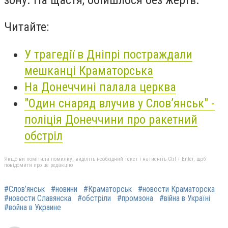
Читайте:
У трагедії в Дніпрі постраждали
мешканці Краматорська
На Донеччині палала церква
"Один снаряд влучив у Слов’янськ" -
поліція Донеччини про ракетний
обстріл
Якщо ви помітили помилку, виділіть необхідний текст і натисніть Ctrl + Enter, щоб
повідомити про це редакцію
#Слов’янськ
#новини
#Краматорськ
#новости Краматорска
#новости Славянска
#обстріли
#промзона
#війна в Україні
#война в Украине