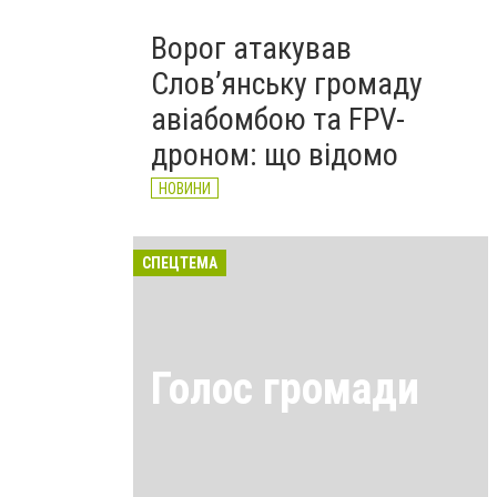
Ворог атакував
Слов’янську громаду
авіабомбою та FPV-
дроном: що відомо
НОВИНИ
СПЕЦТЕМА
Голос громади