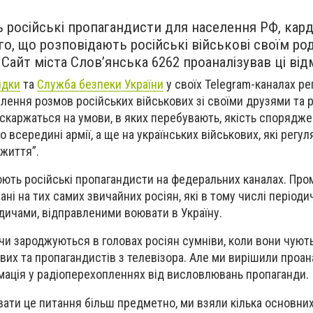
ь російські пропагандисти для населення РФ, кар
го, що розповідають російські військові своїм ро
Сайт міста Словʼянська 6262 проаналізував ці відм
ідки
та
Служба безпеки України
у своїх Telegram-каналах р
лення розмов російських військових зі своїми друзями та р
скаржаться на умови, в яких перебувають, якість спорядже
 всередині армії, а ще на українських військових, які регу
життя”.
юють російські пропагандисти на федеральних каналах. Про
ні на тих самих звичайних росіян, які в тому числі періоди
одичами, відправленими воювати в Україну.
чи зароджуються в головах росіян сумніви, коли вони чують
ових та пропагандистів з телевізора. Але ми вирішили проан
мація у радіоперехопленнях від висловлювань пропаганди.
вати це питання більш предметно, ми взяли кілька основних 