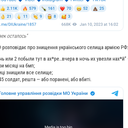
век осталось”
 розповідає про знищення українського селища армією РФ
нь или 2 побыли тут в ах*ре…вчера в ночь их увезли нах*й”
и місяці на бмп;
иці знищили все селище;
5 солдат, решта — або поранені, або вбиті.