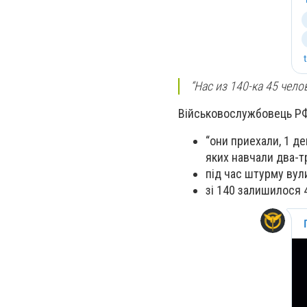
“Нас из 140-ка 45 чело
Військовослужбовець РФ
“они приехали, 1 де
яких навчали два-тр
під час штурму вул
зі 140 залишилося 4