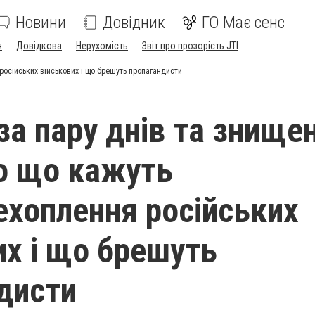
Новини
Довідник
ГО Має сенс
я
Довідкова
Нерухомість
Звіт про прозорість JTI
російських військових і що брешуть пропагандисти
за пару днів та знище
ро що кажуть
ехоплення російських
их і що брешуть
дисти