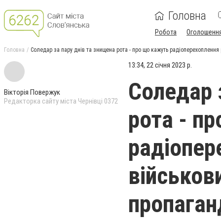
Головна
Робота
Оголошенн
Головна
Соледар за пару днів та знищена рота - про що кажуть радіоперехоплення 
13:34, 22 січня 2023 р.
Соледар 
Вікторія Повержук
Редакторка сайту міста Чернівці 0372
рота - п
радіопер
військов
пропаган