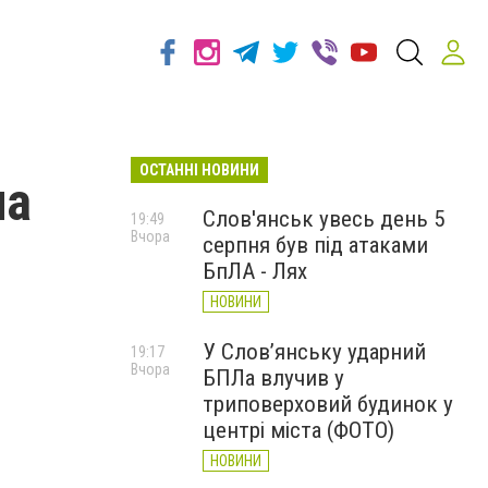
ОСТАННІ НОВИНИ
на
Слов'янськ увесь день 5
19:49
Вчора
серпня був під атаками
БпЛА - Лях
НОВИНИ
У Слов’янську ударний
19:17
Вчора
БПЛа влучив у
триповерховий будинок у
центрі міста (ФОТО)
НОВИНИ