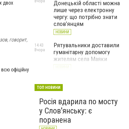
Вчора
х двох
Донецькій області можна
лише через електронну
чергу: що потрібно знати
слов’янцям
НОВИНИ
зов, говорит,
Рятувальники доставили
14:43
Вчора
гуманітарну допомогу
жителям села Маяки
НОВИНИ
 всю офіційну
«Я і Донеччина»: стартувала
13:52
Вчора
онлайн-акція до Дня молоді
ТОП НОВИНИ
НОВИНИ
Росія вдарила по мосту
у Слов'янську: є
поранена
НОВИНИ