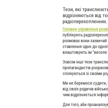
Тези, які транслюют
відрізняються від то
радіоперехопленнях. 
Головне управління розв
публікують радіоперехоп
розмовах вони зазвичай 
ставлення одне до одного
влаштовують їм “веселе 
Зовсім інші тези трансл
пропагандистів розрахова
спілкуються зі своїми р
Ми не беремося судити, 
від своїх родичів військ
чим відрізняється інфор
Для того, аби проаналізу