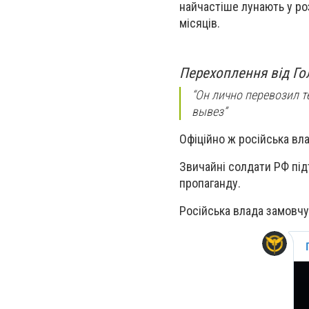
найчастіше лунають у ро
місяців.
Перехоплення від Го
“Он лично перевозил т
вывез”
Офіційно ж російська вл
Звичайні солдати РФ під
пропаганду.
Російська влада замовчує