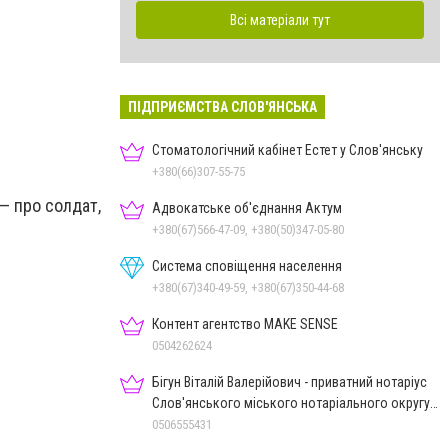
Всі матеріали тут
ПІДПРИЄМСТВА СЛОВ'ЯНСЬКА
Стоматологічний кабінет Естет у Слов'янську
:
+380(66)307-55-75
 — про солдат,
Адвокатське об'єднання Актум
+380(67)566-47-09, +380(50)347-05-80
Система сповіщення населення
+380(67)340-49-59, +380(67)350-44-68
Контент агентство MAKE SENSE
0504262624
Бігун Віталій Валерійович - приватний нотаріус
Слов'янського міського нотаріального округу
Дон.обл.
0506555431