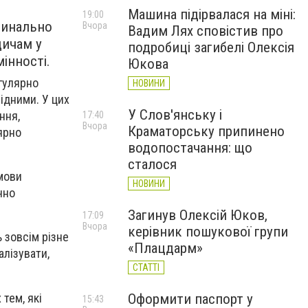
Машина підірвалася на міні:
19:00
динально
Вчора
Вадим Лях сповістив про
дичам у
подробиці загибелі Олексія
інності.
Юкова
егулярно
НОВИНИ
ідними. У цих
У Слов'янську і
ння,
17:40
Вчора
Краматорську припинено
лярно
водопостачання: що
сталося
мови
НОВИНИ
чно
Загинув Олексій Юков,
17:09
Вчора
керівник пошукової групи
 зовсім різне
«Плацдарм»
алізувати,
СТАТТІ
тем, які
Оформити паспорт у
15:43