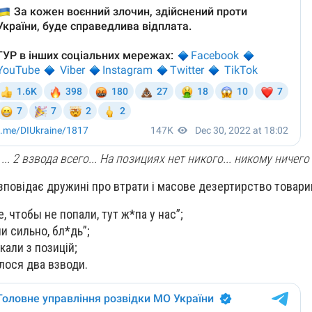
... 2 взвода всего... На позициях нет никого... никому ничего
зповідає дружині про втрати і масове дезертирство товари
, чтобы не попали, тут ж*па у нас”;
и сильно, бл*дь”;
кали з позицій;
илося два взводи.