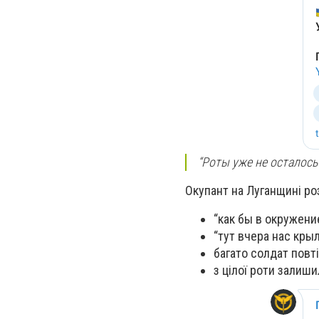
“Роты уже не осталось 
Окупант на Луганщині ро
“как бы в окружение
“тут вчера нас крыл
багато солдат повті
з цілої роти залиш