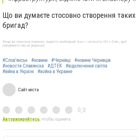
Що ви думаєте стосовно створення таких
бригад?
Якщо ви помітили помилку, виділіть необхідний текст і натисніть Ctrl + Enter, щоб
повідомити про це редакцію
#Слов’янськ
#новини
#Чернівці
#новини Чернівців
#новости Славянска
#ДТЕК
#відключення світла
#війна в Україні
#война в Украине
Сайт міста
0,0
Авторизируйтесь
, чтобы оценить