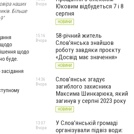
довіра наших
Вчора
Юковим відбудеться 7 і 8
иків. Більше
серпня
9"
НОВИНИ
58-річний житель
15:16
дання
Вчора
Слов'янська знайшов
и щодо
роботу завдяки проєкту
 рішення щодо
«Досвід має значення»
но буде.
НОВИНИ
 засідання
Слов’янськ згадує
14:36
Вчора
загиблого захисника
ступному
Максима Шинкарюка, який
загинув у серпні 2023 року
НОВИНИ
У Слов'янській громаді
13:07
Вчора
організували підвіз води: