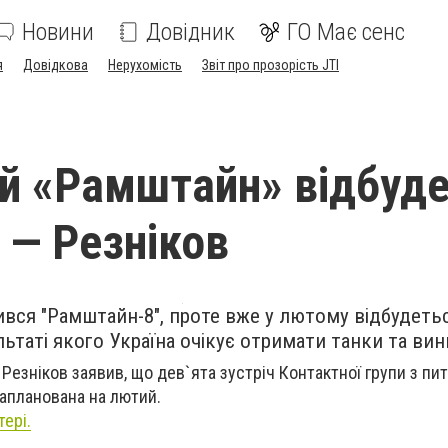
Новини
Довідник
ГО Має сенс
я
Довідкова
Нерухомість
Звіт про прозорість JTI
й «Рамштайн» відбуд
 — Резніков
вся "Рамштайн-8", проте вже у лютому відбудетьс
ультаті якого Україна очікує отримати танки та вин
Резніков заявив, що дев`ята зустріч Контактної групи з пи
запланована на лютий.
тері.