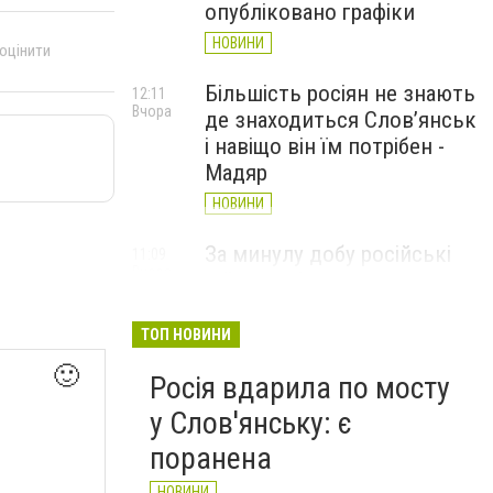
опубліковано графіки
НОВИНИ
 оцінити
Більшість росіян не знають
12:11
Вчора
де знаходиться Слов’янськ
і навіщо він їм потрібен -
Мадяр
НОВИНИ
За минулу добу російські
11:09
Вчора
війська 13 разів атакували
Слов'янськ. Хроніка
великої війни: 6 серпня
ТОП НОВИНИ
НОВИНИ
🙂
Росія вдарила по мосту
у Слов'янську: є
поранена
НОВИНИ