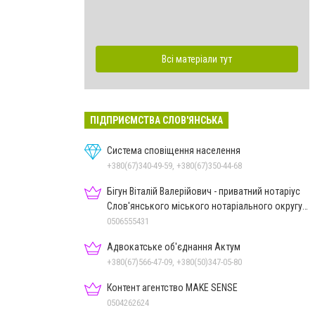
Всі матеріали тут
ПІДПРИЄМСТВА СЛОВ'ЯНСЬКА
Система сповіщення населення
+380(67)340-49-59, +380(67)350-44-68
Бігун Віталій Валерійович - приватний нотаріус
Слов'янського міського нотаріального округу
Дон.обл.
0506555431
Адвокатське об'єднання Актум
+380(67)566-47-09, +380(50)347-05-80
Контент агентство MAKE SENSE
0504262624