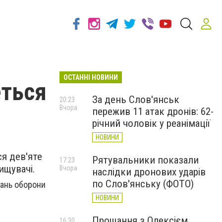
ОСТАННІ НОВИНИ
еться
За день Слов'янськ
20:23
Вчора
пережив 11 атак дронів: 62-
річний чоловік у реанімації
НОВИНИ
я дев'яте
Рятувальники показали
17:23
ищувачі.
Вчора
наслідки дронових ударів
по Слов'янську (ФОТО)
тань оборони
НОВИНИ
Прощання з Олексієм
16:30