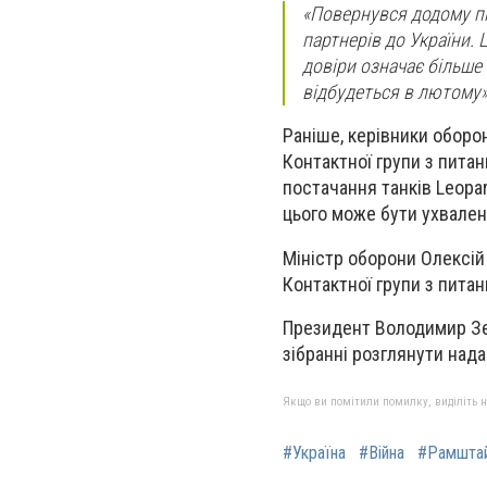
«Повернувся додому пі
партнерів до України. 
довіри означає більше 
відбудеться в лютому»,
Раніше, керівники оборо
Контактної групи з пита
постачання танків Leopa
цього може бути ухвален
Міністр оборони Олексій
Контактної групи з питан
Президент Володимир Зе
зібранні розглянути нада
Якщо ви помітили помилку, виділіть нео
#Україна
#Війна
#Рамшта