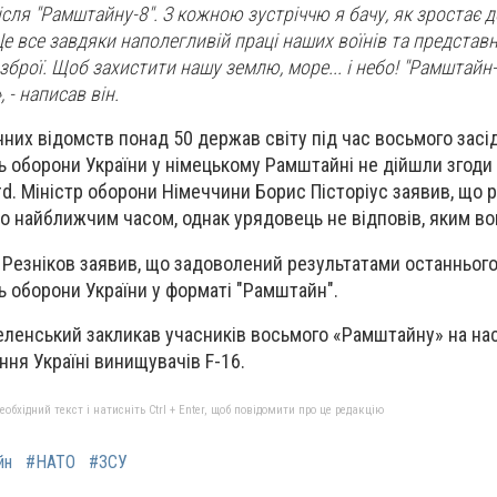
сля "Рамштайну-8". З кожною зустріччю я бачу, як зростає 
Це все завдяки наполегливій праці наших воїнів та представн
зброї. Щоб захистити нашу землю, море... і небо! "Рамштайн-
 - написав він.
нних відомств понад 50 держав світу під час восьмого засі
нь оборони України у німецькому Рамштайні не дійшли згод
rd. Міністр оборони Німеччини Борис Пісторіус заявив, що
о найближчим часом, однак урядовець не відповів, яким во
 Резніков заявив, що задоволений результатами останнього
ь оборони України у форматі "Рамштайн".
ленський закликав учасників восьмого «Рамштайну» на на
ння Україні винищувачів F-16.
бхідний текст і натисніть Ctrl + Enter, щоб повідомити про це редакцію
йн
#НАТО
#ЗСУ