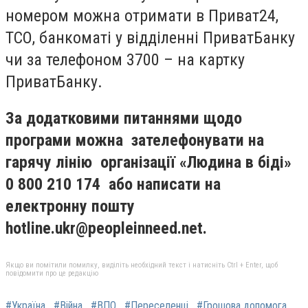
номером можна отримати в Приват24,
ТСО, банкоматі у відділенні ПриватБанку
чи за телефоном 3700 – на картку
ПриватБанку.
За додатковими питаннями щодо
програми можна зателефонувати на
гарячу лінію організації «Людина в біді»
0 800 210 174 або написати на
електронну пошту
hotline.ukr@peopleinneed.net
.
Якщо ви помітили помилку, виділіть необхідний текст і натисніть Ctrl + Enter, щоб
повідомити про це редакцію
#Україна
#Війна
#ВПО
#Переселенці
#Грошова допомога