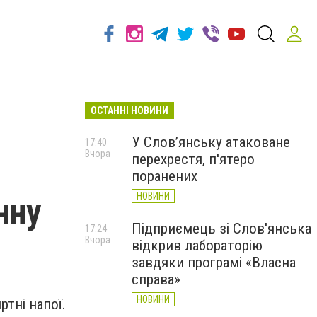
ОСТАННІ НОВИНИ
У Слов’янську атаковане
17:40
Вчора
перехрестя, п'ятеро
поранених
НОВИНИ
нну
Підприємець зі Слов'янська
17:24
Вчора
відкрив лабораторію
завдяки програмі «Власна
справа»
НОВИНИ
тні напої.