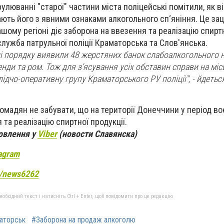
люванні "старої" частини міста поліцейські помітили, як в
ають його з явними ознаками алкогольного сп‘яніння. Це за
ашому регіоні діє заборона на ввезення та реалізацію спиртн
лужба патрульної поліції Краматорська та Слов'янська.
і порядку виявили 48 жерстяних банок слабоалкогольного н
ренди та ром. Тож для з’ясування усіх обставин справи на місц
ідчо-оперативну групу Краматорського РУ поліції", - йдетьс
ромадян не забувати, що на території Донеччини у період во
 та реалізацію спиртної продукції.
новлення у
Viber
(новости Славянска)
agram
e/news6262
бхідний текст і натисніть Ctrl + Enter, щоб повідомити про це редакцію
аторськ
#Заборона на продаж алкоголю