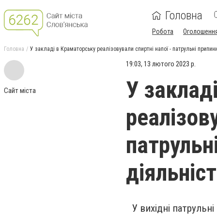
Головна
Робота
Оголошенн
Головна
У закладі в Краматорську реалізовували спиртні напої - патрульні припин
19:03, 13 лютого 2023 р.
У заклад
Сайт міста
реалізову
патрульн
діяльніс
У вихідні патрульн