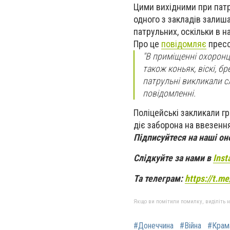
Цими вихідними при патру
одного з закладів залиш
патрульних, оскільки в н
Про це
повідомляє
пресс
"В приміщенні охоронц
також коньяк, віскі, б
патрульні викликали сл
повідомленні.
Поліцейські закликали г
діє заборона на ввезення
Підписуйтеся на наші о
Слідкуйте за нами в
Inst
Та телеграм:
https://t.m
Якщо ви помітили помилку, виділіть нео
#Донеччина
#Війна
#Крам