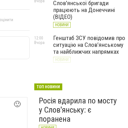
Вчора
Слов'янської бригади
працюють на Донеччині
(ВІДЕО)
 оцінити
НОВИНИ
Генштаб ЗСУ повідомив про
12:00
Вчора
ситуацію на Слов’янському
та найближчих напрямках
НОВИНИ
Слов’янськ обстріляли 13
11:18
Вчора
разів за добу. Хроніка
великої війни: 7 серпня
ТОП НОВИНИ
НОВИНИ
Росія вдарила по мосту
🙂
у Слов'янську: є
поранена
НОВИНИ