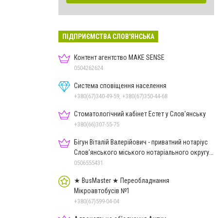
ПІДПРИЄМСТВА СЛОВ'ЯНСЬКА
Контент агентство MAKE SENSE
0504262624
Система сповіщення населення
+380(67)340-49-59, +380(67)350-44-68
Стоматологічний кабінет Естет у Слов'янську
+380(66)307-55-75
Бігун Віталій Валерійович - приватний нотаріус
Слов'янського міського нотаріального округу
Дон.обл.
0506555431
★ BusMaster ★ Переобладнання
Мікроавтобусів №1
+380(67)599-04-04