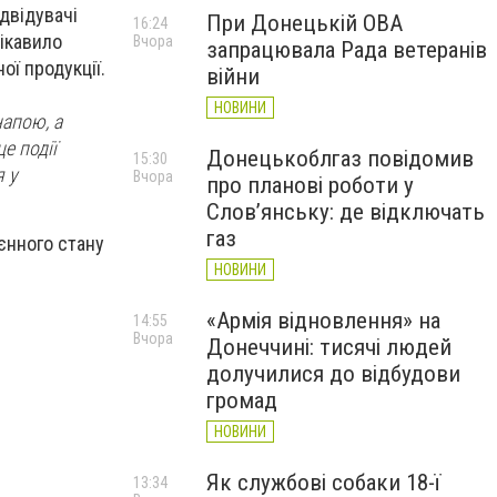
ідвідувачі
При Донецькій ОВА
16:24
цікавило
Вчора
запрацювала Рада ветеранів
ої продукції.
війни
НОВИНИ
апою, а
е події
Донецькоблгаз повідомив
15:30
я у
Вчора
про планові роботи у
Слов’янську: де відключать
газ
єнного стану
НОВИНИ
«Армія відновлення» на
14:55
Вчора
Донеччині: тисячі людей
долучилися до відбудови
громад
НОВИНИ
Як службові собаки 18-ї
13:34