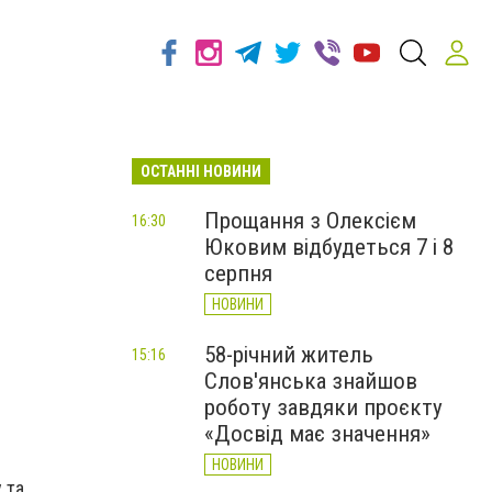
ОСТАННІ НОВИНИ
Прощання з Олексієм
16:30
Юковим відбудеться 7 і 8
серпня
НОВИНИ
58-річний житель
15:16
Слов'янська знайшов
роботу завдяки проєкту
«Досвід має значення»
НОВИНИ
 та