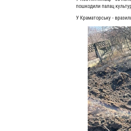
пошкодили палац культур
У Краматорську - вразил