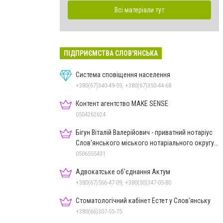
Всі матеріали тут
ПІДПРИЄМСТВА СЛОВ'ЯНСЬКА
Система сповіщення населення
+380(67)340-49-59, +380(67)350-44-68
Контент агентство MAKE SENSE
0504262624
Бігун Віталій Валерійович - приватний нотаріус
Слов'янського міського нотаріального округу
Дон.обл.
0506555431
Адвокатське об'єднання Актум
+380(67)566-47-09, +380(50)347-05-80
Стоматологічний кабінет Естет у Слов'янську
+380(66)307-55-75