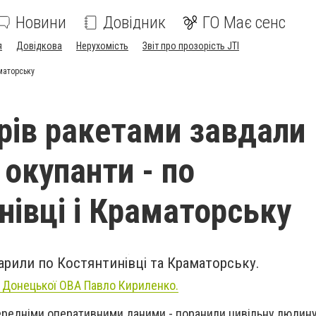
Новини
Довідник
ГО Має сенс
я
Довідкова
Нерухомість
Звіт про прозорість JTI
аматорську
рів ракетами завдали
 окупанти - по
нівці і Краматорську
арили по Костянтинівці та Краматорську.
 Донецької ОВА Павло Кириленко.
передніми оперативними даними - поранили цивільну людину