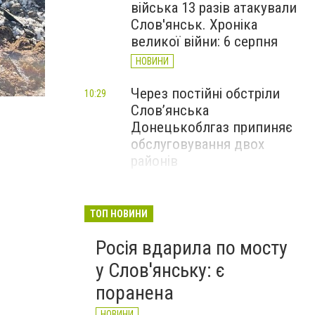
війська 13 разів атакували
Слов'янськ. Хроніка
великої війни: 6 серпня
НОВИНИ
Через постійні обстріли
10:29
Слов’янська
Донецькоблгаз припиняє
обслуговування двох
районів
НОВИНИ
6 серпня у Слов'янську
09:47
ТОП НОВИНИ
закривають рух по мосту
Росія вдарила по мосту
через річку Казенний
Торець
у Слов'янську: є
НОВИНИ
поранена
НОВИНИ