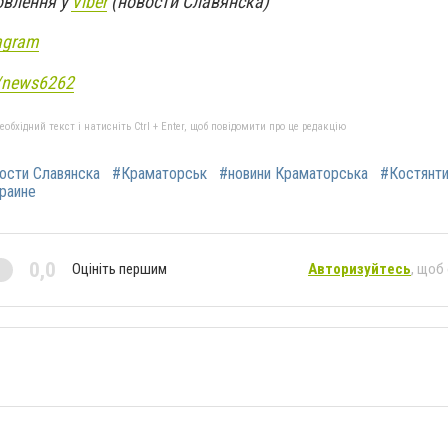
овлення у
Viber
(новости Славянска)
agram
e/news6262
бхідний текст і натисніть Ctrl + Enter, щоб повідомити про це редакцію
ости Славянска
#Краматорськ
#новини Краматорська
#Костянти
краине
0,0
Оцініть першим
Авторизуйтесь
, щоб