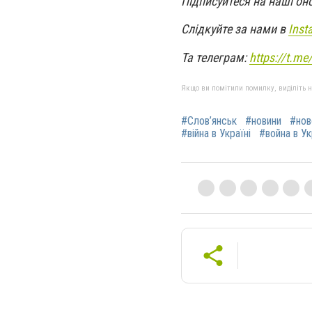
Підписуйтеся на наші он
Слідкуйте за нами в
Inst
Та телеграм:
https://t.m
Якщо ви помітили помилку, виділіть нео
#Слов’янськ
#новини
#нов
#війна в Україні
#война в У