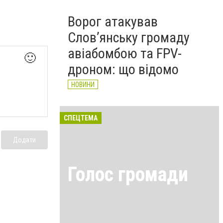
Ворог атакував
Слов’янську громаду
авіабомбою та FPV-
🙂
дроном: що відомо
НОВИНИ
СПЕЦТЕМА
Додати
Голос громади