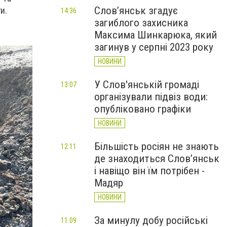
Слов’янськ згадує
и.
14:36
загиблого захисника
Максима Шинкарюка, який
загинув у серпні 2023 року
НОВИНИ
У Слов'янській громаді
13:07
організували підвіз води:
опубліковано графіки
НОВИНИ
Більшість росіян не знають
12:11
де знаходиться Слов’янськ
і навіщо він їм потрібен -
Мадяр
НОВИНИ
За минулу добу російські
11:09