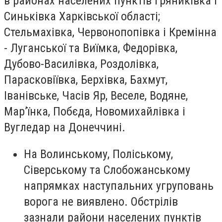
в районах населених пунктів Гряниківка і
Синьківка Харківської області;
Стельмахівка, Червонопопівка і Кремінна
- Луганської та Виїмка, Федорівка,
Дубово-Василівка, Роздолівка,
Парасковіївка, Берхівка, Бахмут,
Іванівське, Часів Яр, Веселе, Водяне,
Мар’їнка, Побєда, Новомихайлівка і
Вугледар на Донеччині.
На Волинському, Поліському,
Сіверському та Слобожанському
напрямках наступальних угруповань
ворога не виявлено. Обстрілів
зазнали райони населених пунктів