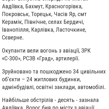
Авдіївка, Бахмут, Красногорівка,
Покровськ, Торецьк, Часів Яр, смт
Керамік, Північне, селах Бердичі,
Іванопілля, Карлівка, Ласточкине,
Сєверне.
Окупанти вели вогонь з авіації, ЗРК
«С-300», РСЗВ «Град», артилерії.
Зруйновано та пошкоджено 34 цивільних
об‘єкти – 24 житлових будинки,
адмінбудівлі, освітні заклади, автомобілі.
Найбільше обстрілів - десять - зазнала
Авдіївка. Ворог бив по місту з авіації,