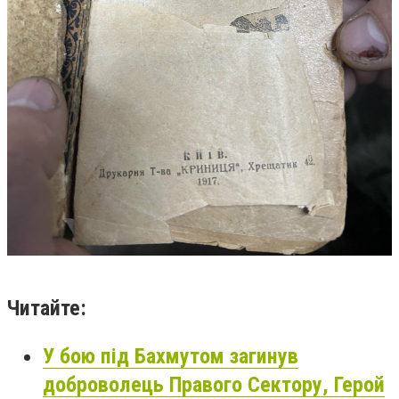
Читайте:
У бою під Бахмутом загинув
доброволець Правого Сектору, Герой