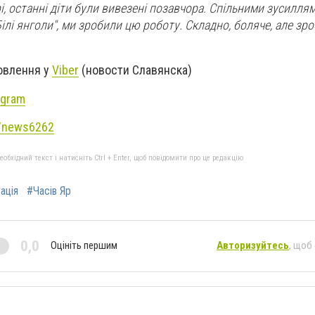
рі, останні діти були вивезені позавчора. Спільними зусилля
 "Білі янголи", ми зробили цю роботу. Складно, боляче, але зро
новлення у
Viber
(новости Славянска)
agram
e/news6262
бхідний текст і натисніть Ctrl + Enter, щоб повідомити про це редакцію
ація
#Часів Яр
0,0
Оцініть першим
Авторизуйтесь
, щоб