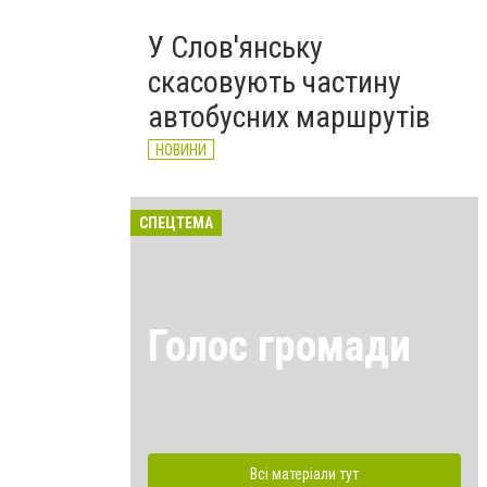
У Слов'янську
скасовують частину
автобусних маршрутів
НОВИНИ
СПЕЦТЕМА
Голос громади
Всі матеріали тут