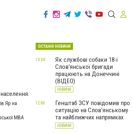
ОСТАННІ НОВИНИ
Як службові собаки 18-ї
13:34
Слов'янської бригади
працюють на Донеччині
(ВІДЕО)
НОВИНИ
 населення.
Генштаб ЗСУ повідомив про
ів Яр на
12:00
ситуацію на Слов’янському
та найближчих напрямках
рської МВА
НОВИНИ