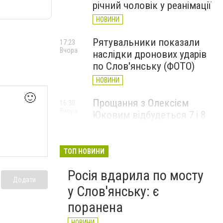
річний чоловік у реанімації
НОВИНИ
Рятувальники показали
17:23
Вчора
наслідки дронових ударів
по Слов'янську (ФОТО)
НОВИНИ
🙂
Прощання з Олексієм
16:30
Вчора
Юковим відбудеться 7 і 8
серпня
НОВИНИ
ТОП НОВИНИ
Росія вдарила по мосту
Додати
у Слов'янську: є
поранена
НОВИНИ