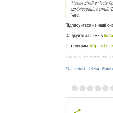
"Немає дітей в Часів Я
адміністрації, поліції,
Чаус.
Підписуйтеся на наші о
Слідкуйте за нами в
Inst
Та телеграм:
https://t.m
Якщо ви помітили помилку, виділіть нео
#Донеччина
#Війна
#Еваку