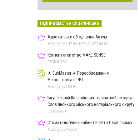
ПІДПРИЄМСТВА СЛОВ'ЯНСЬКА
Адвокатське об'єднання Актум
+380(67)566-47-09, +380(50)347-05-80
Контент агентство MAKE SENSE
0504262624
★ BusMaster ★ Переобладнання
Мікроавтобусів №1
+380(67)599-04-04
Бігун Віталій Валерійович - приватний нотаріус
Слов'янського міського нотаріального округу
Дон.обл.
0506555431
Стоматологічний кабінет Естет у Слов'янську
+380(66)307-55-75