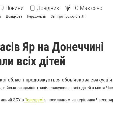
Новини
Довідник
ГО Має сенс
я
Довідкова
Нерухомість
Звіт про прозорість JTI
асів Яр на Донеччині
ли всіх дітей
кої області продовжується обов'язкова евакуація
я, військова адміністрація евакуювала всіх дітей з міста Час
тивний ЗСУ в
Телеграмі
з посиланням на керівника Часовоя