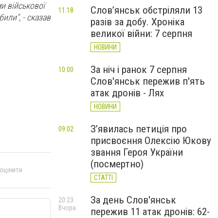
ми військової
Слов’янськ обстріляли 13
11:18
били", - сказав
разів за добу. Хроніка
великої війни: 7 серпня
НОВИНИ
За ніч і ранок 7 серпня
10:00
Слов'янськ пережив п'ять
атак дронів - Лях
НОВИНИ
З’явилась петиція про
09:02
присвоєння Олексію Юкову
звання Героя України
(посмертно)
 оцінити
СТАТТІ
За день Слов'янськ
20:23
Вчора
пережив 11 атак дронів: 62-