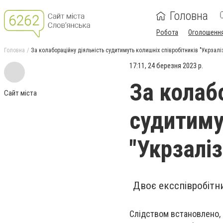
Головна
Робота
Оголошенн
Головна
За колабораційну діяльність судитимуть колишніх співробітників "Укрзалі
17:11, 24 березня 2023 р.
За колаб
Сайт міста
судитиму
"Укрзалі
Двоє ексспівробітни
Слідством встановлено, 