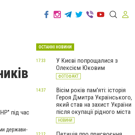
ОСТАННІ НОВИНИ
У Києві попрощалися з
17:33
Олексієм Юковим
ників
ФОТОФАКТ
Вісім років пам'яті: історія
14:37
Героя Дмитра Українського,
який став на захист України
після окупації рідного міста
НР" під час
НОВИНИ
ами держави-
Петиція про присвоєння
12:12