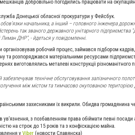
 мешканців добровільно погодились працювати на окупацій
лужба Донецької обласної прокуратури у Фейсбук.
 обов’язки начальника, а інший – головного інженера дорожн
стерень так званого державного унітарного підприємства "
 Лиман ДНР", - йдеться у повідомленні.
 організовував робочий процес, займався підбором кадрів,
ану та розпоряджався матеріальними ресурсами підприємств
тернях виготовлялись металеві конструкції різноманітного 
 забезпечував технічне обслуговування залізничного полотн
олучення між містом та тимчасово окупованою територією Д
українськими захисниками їх викрили. Обидва громадянина ч
ів ув’язнення, з позбавленням права обіймати певні посади 
стю на строк до 15 років та з конфіскацією майна.
новлення у
Viber
(новости Славянска)