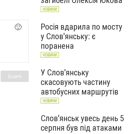
загибелі Олексія Юкова
НОВИНИ
Росія вдарила по мосту
🙂
у Слов'янську: є
поранена
НОВИНИ
У Слов'янську
Додати
скасовують частину
автобусних маршрутів
НОВИНИ
Слов'янськ увесь день 5
серпня був під атаками