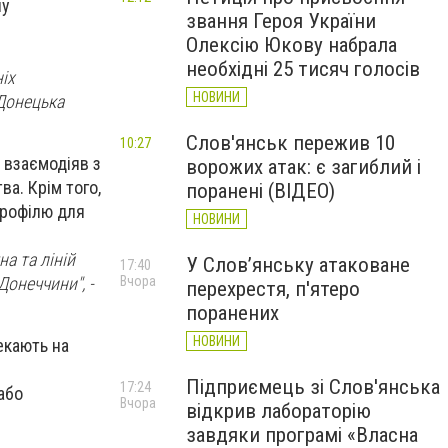
ну
звання Героя України
Олексію Юкову набрала
необхідні 25 тисяч голосів
іх
НОВИНИ
Донецька
Слов'янськ пережив 10
10:27
 взаємодіяв з
ворожих атак: є загиблий і
а. Крім того,
поранені (ВІДЕО)
профілю для
НОВИНИ
а та ліній
У Слов’янську атаковане
17:40
онеччини", -
Вчора
перехрестя, п'ятеро
поранених
НОВИНИ
екають на
Підприємець зі Слов'янська
17:24
або
Вчора
відкрив лабораторію
завдяки програмі «Власна