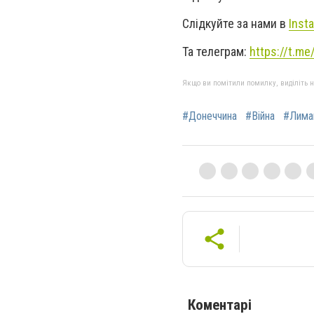
Слідкуйте за нами в
Inst
Та телеграм:
https://t.m
Якщо ви помітили помилку, виділіть нео
#Донеччина
#Війна
#Лима
Коментарі