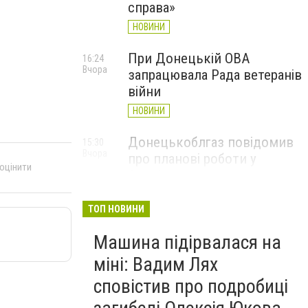
справа»
НОВИНИ
При Донецькій ОВА
16:24
Вчора
запрацювала Рада ветеранів
війни
НОВИНИ
Донецькоблгаз повідомив
15:30
Вчора
про планові роботи у
 оцінити
Слов’янську: де відключать
газ
ТОП НОВИНИ
НОВИНИ
Машина підірвалася на
міні: Вадим Лях
сповістив про подробиці