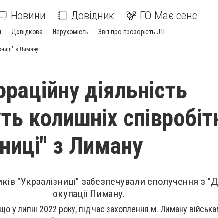
Новини
Довідник
ГО Має сенс
я
Довідкова
Нерухомість
Звіт про прозорість JTI
зниці" з Лиману
ораційну діяльність
ть колишніх співробіт
зниці" з Лиману
ків "Укрзалізниці" забезпечували сполучення з "Д
окупації Лиману.
що у липні 2022 року, під час захоплення м. Лиману військ