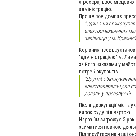
агресора, двоє місцевих
адміністрацію.
Про це повідомляє пресс
"Один з них виконував
електромеханічних май
залізниця у м. Красний
Керівник псевдоустанови
"адміністрацією" м. Лим
за його наказами у майс
потреб окупантів.
"Другий обвинувачений
електропередач для сп
додали у пресслужбі.
Після деокупації міста 
вирок суду під вартою.
Наразі їм загрожує 5 рок
займатися певною діяльні
Підписуйтеся на наші о