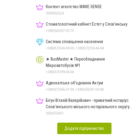
Контент агентство MAKE SENSE
0504262624
Стоматологічний кабінет Естет у Слов'янську
+380(66)307-55-75
Система сповіщення населення
+380(67)340-49-59, +380(67)350-44-68
★ BusMaster ★ Переобладнання
Мікроавтобусів №1
+380(67)599-04-04
Адвокатське об'єднання Актум
+380(67)566-47-09, +380(50)347-05-80
Бігун Віталій Валерійович - приватний нотаріус
Слов'янського міського нотаріального округу
Дон.обл.
0506555431
Додати підприємство