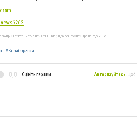
agram
e/news6262
бхідний текст і натисніть Ctrl + Enter, щоб повідомити про це редакцію
н
#Колаборанти
0,0
Оцініть першим
Авторизуйтесь
, щоб