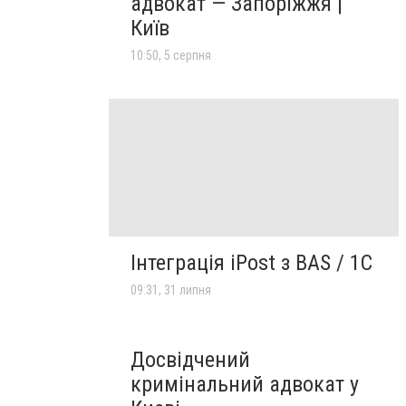
адвокат — Запоріжжя |
Київ
10:50, 5 серпня
Інтеграція iPost з BAS / 1С
09:31, 31 липня
Досвідчений
кримінальний адвокат у