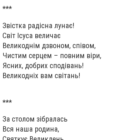
***
Звістка радісна лунає!
Світ Ісуса величає
Великоднім дзвоном, співом,
Чистим серцем – повним віри,
Ясних, добрих сподівань!
Великодніх вам світань!
***
За столом зібралась
Вся наша родина,
Святкує Великдень