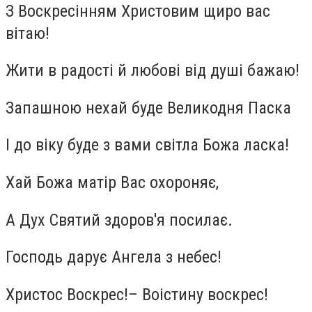
З Воскресінням Христовим щиро вас
вітаю!
Жити в радості й любові від душі бажаю!
Запашною нехай буде Великодня Паска
І до віку буде з вами світла Божа ласка!
Хай Божа матір Вас охороняє,
А Дух Святий здоров'я посилає.
Господь дарує Ангела з небес!
Христос Воскрес!– Воістину воскрес!