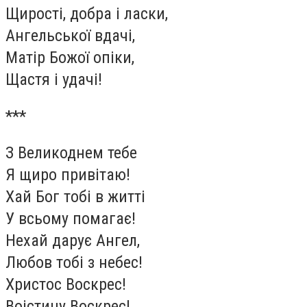
Щирості, добра і ласки,
Ангельської вдачі,
Матір Божої опіки,
Щастя і удачі!
***
З Великоднем тебе
Я щиро привітаю!
Хай Бог тобі в житті
У всьому помагає!
Нехай дарує Ангел,
Любов тобі з небес!
Христос Воскрес!
Воістину Воскрес!