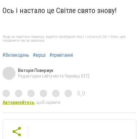
Ось і настало це Світле свято знову!
Якщо ви помітили помилку, виділіть необхідний текст і натисніть Ctrl + Enter, щоб
повідомити про це редакцію
#Великодень
#вірші
#привітання
Вікторія Повержук
Редакторка сайту міста Чернівці 0372
0,0
Авторизуйтесь
, щоб оцінити