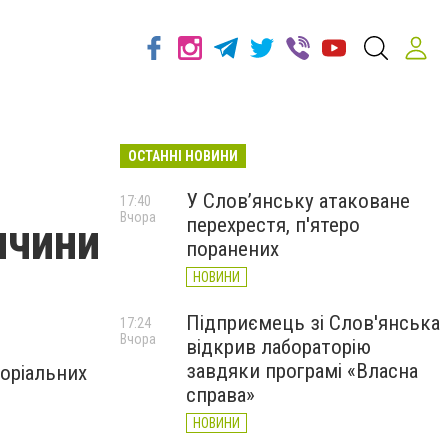
ОСТАННІ НОВИНИ
У Слов’янську атаковане
17:40
Вчора
перехрестя, п'ятеро
ччини
поранених
НОВИНИ
Підприємець зі Слов'янська
17:24
Вчора
відкрив лабораторію
завдяки програмі «Власна
торіальних
справа»
НОВИНИ