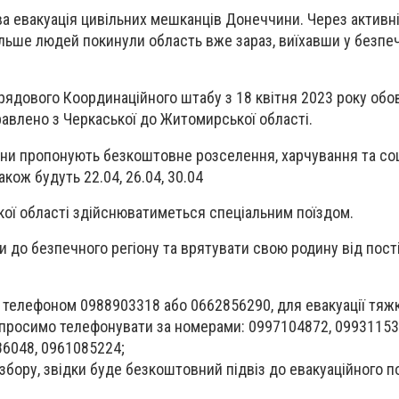
а евакуація цивільних мешканців Донеччини. Через активні 
ільше людей покинули область вже зараз, виїхавши у безпеч
рядового Координаційного штабу з 18 квітня 2023 року обо
авлено з Черкаської до Житомирської області.
и пропонують безкоштовне розселення, харчування та соц
акож будуть 22.04, 26.04, 30.04
ої області здійснюватиметься спеціальним поїздом.
 до безпечного регіону та врятувати свою родину від пост
 телефоном 0988903318 або 0662856290, для евакуації тяжк
ю просимо телефонувати за номерами: 0997104872, 09931153
86048, 0961085224;
збору, звідки буде безкоштовний підвіз до евакуаційного по