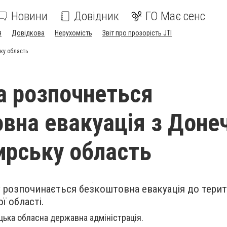
Новини
Довідник
ГО Має сенс
я
Довідкова
Нерухомість
Звіт про прозорість JTI
ку область
а розпочнеться
вна евакуація з Доне
рську область
ку розпочинається безкоштовна евакуація до тери
 області.
ька обласна державна адміністрація.