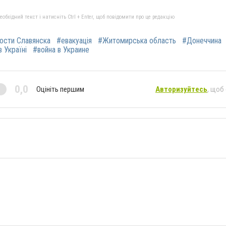
бхідний текст і натисніть Ctrl + Enter, щоб повідомити про це редакцію
ости Славянска
#евакуація
#Житомирська область
#Донеччина
в Україні
#война в Украине
0,0
Оцініть першим
Авторизуйтесь
, щоб