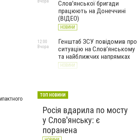
Вчора
Слов'янської бригади
працюють на Донеччині
(ВІДЕО)
НОВИНИ
Генштаб ЗСУ повідомив про
12:00
Вчора
ситуацію на Слов’янському
та найближчих напрямках
НОВИНИ
Слов’янськ обстріляли 13
11:18
Вчора
разів за добу. Хроніка
великої війни: 7 серпня
ТОП НОВИНИ
мпактного
НОВИНИ
Росія вдарила по мосту
;
у Слов'янську: є
поранена
НОВИНИ