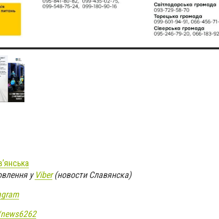
в’янська
овлення у
Viber
(новости Славянска)
agram
e/news6262