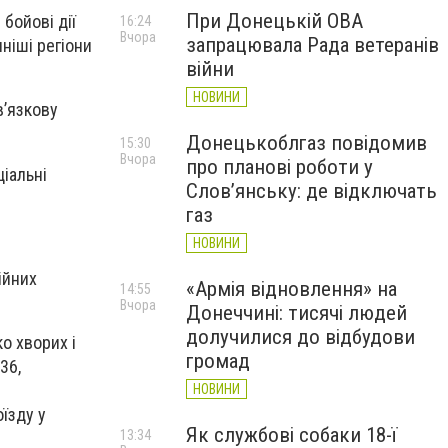
При Донецькій ОВА
бойові дії
16:24
Вчора
запрацювала Рада ветеранів
ніші регіони
війни
НОВИНИ
в’язкову
Донецькоблгаз повідомив
15:30
Вчора
про планові роботи у
іальні
Слов’янську: де відключать
газ
НОВИНИ
ійних
«Армія відновлення» на
14:55
Вчора
Донеччині: тисячі людей
долучилися до відбудови
о хворих і
громад
36,
НОВИНИ
їзду у
Як службові собаки 18-ї
13:34