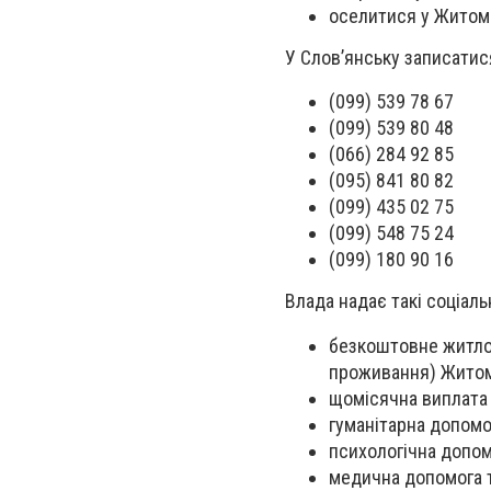
оселитися у Житоми
У Слов’янську записатися
(099) 539 78 67
(099) 539 80 48
(066) 284 92 85
(095) 841 80 82
(099) 435 02 75
(099) 548 75 24
(099) 180 90 16
Влада надає такі соціальн
безкоштовне житло 
проживання) Житом
щомісячна виплата
гуманітарна допомо
психологічна допом
медична допомога 