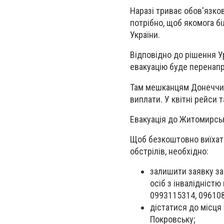
Наразі триває обов'язков
потрібно, щоб якомога б
України.
Відповідно до рішення У
евакуацію буде перенапр
Там мешканцям Донеччин
виплати. У квітні рейси т
Евакуація до Житомирськ
Щоб безкоштовно виїхати
обстрілів, необхідно:
залишити заявку за
осіб з інвалідніст
0993115314, 09610
дістатися до місця 
Покровську;