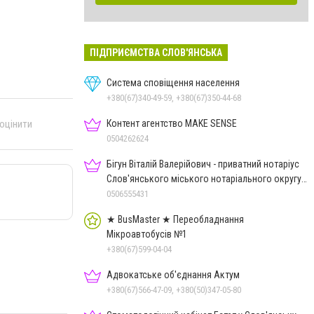
ПІДПРИЄМСТВА СЛОВ'ЯНСЬКА
Система сповіщення населення
+380(67)340-49-59, +380(67)350-44-68
Контент агентство MAKE SENSE
 оцінити
0504262624
Бігун Віталій Валерійович - приватний нотаріус
Слов'янського міського нотаріального округу
Дон.обл.
0506555431
★ BusMaster ★ Переобладнання
Мікроавтобусів №1
+380(67)599-04-04
Адвокатське об'єднання Актум
+380(67)566-47-09, +380(50)347-05-80