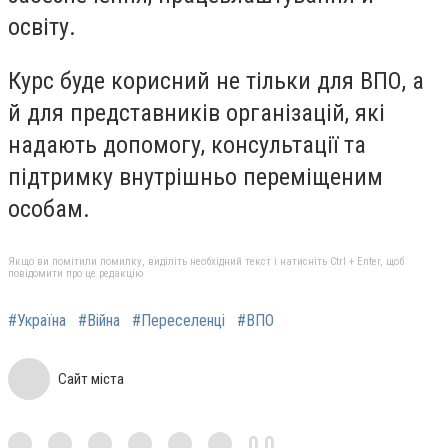
освіту.
Курс буде корисний не тільки для ВПО, а
й для представників організацій, які
надають допомогу, консультації та
підтримку внутрішньо переміщеним
особам.
Якщо ви помітили помилку, виділіть необхідний текст і натисніть Ctrl + Enter, щоб
повідомити про це редакцію
#Україна
#Війна
#Переселенці
#ВПО
Сайт міста
0,0