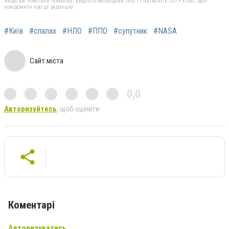
Якщо ви помітили помилку, виділіть необхідний текст і натисніть Ctrl + Enter, щоб
повідомити про це редакцію
#Київ
#спалах
#НЛО
#ППО
#супутник
#NASA
Сайт міста
0,0
Авторизуйтесь
, щоб оцінити
Коментарі
Авторизуватись