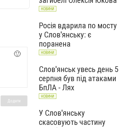
загибелі Олексія Юкова
НОВИНИ
Росія вдарила по мосту
у Слов'янську: є
поранена
🙂
НОВИНИ
Слов'янськ увесь день 5
серпня був під атаками
БпЛА - Лях
НОВИНИ
Додати
У Слов'янську
скасовують частину