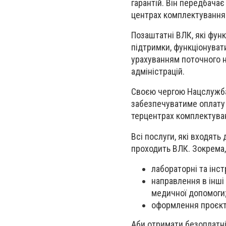
гарантій. Він передбача
центрах комплектування 
Позаштатні ВЛК, які фун
підтримки, функціонувати
урахуванням поточного 
адміністрацій.
Своєю чергою Нацслужба
забезпечуватиме оплату 
терцентрах комплектуван
Всі послуги, які входять
проходить ВЛК. Зокрема,
лабораторні та інс
направлення в інші
медичної допомоги
оформлення проєкті
Аби отримати безоплатні