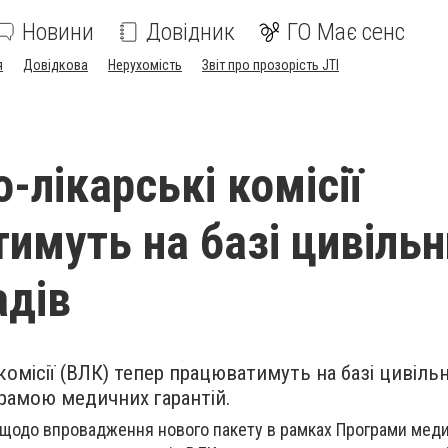
Новини
Довідник
ГО Має сенс
я
Довідкова
Нерухомість
Звіт про прозорість JTI
-лікарські комісії
имуть на базі цивільн
адів
комісії (ВЛК) тепер працюватимуть на базі цивіль
рамою медичних гарантій.
 щодо впровадження нового пакету в рамках Програми мед