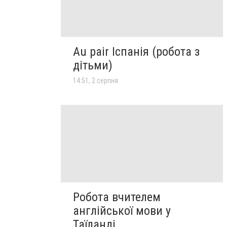
Au pair Іспанія (робота з
дітьми)
14:51, 2 серпня
Робота вчителем
англійської мови у
Таїланді