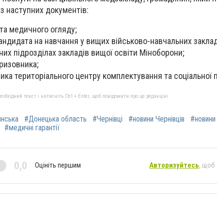
із наступних документів:
та медичного огляду;
андидата на навчання у вищих військово-навчальних заклад
них підрозділах закладів вищої освіти Міноборони;
ризовника;
ика територіального центру комплектування та соціальної 
бхідний текст і натисніть Ctrl + Enter, щоб повідомити про це редакцію
янська
#Донецька область
#Чернівці
#новини Чернівців
#новини
#медичні гарантії
0,0
Оцініть першим
Авторизуйтесь
, щоб