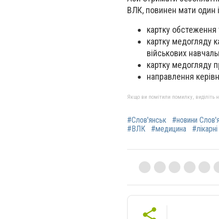
ВЛК, повинен мати один 
картку обстеження 
картку медогляду к
військових навчаль
картку медогляду п
направлення керівн
Якщо ви помітили помилку, виділіть нео
#Слов'янськ
#новини Слов'
#ВЛК
#медицина
#лікарні