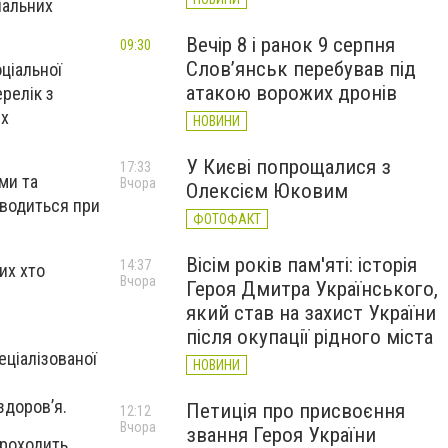
іальних
Вечір 8 і ранок 9 серпня
09:30
Слов’янськ перебував під
ціальної
атакою ворожих дронів
ерелік з
их
НОВИНИ
У Києві попрощалися з
17:33
ми та
Вчора
Олексієм Юковим
оводиться при
ФОТОФАКТ
Вісім років пам'яті: історія
14:37
их хто
Вчора
Героя Дмитра Українського,
який став на захист України
після окупації рідного міста
еціалізованої
НОВИНИ
здоров’я.
Петиція про присвоєння
12:12
Вчора
звання Героя України
проходить