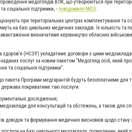
є проведення медоглядів ВЛК, що утворюються при територ
та соціальної підтримки, -
повідомило МОЗ
.
кціонують при територіальних центрах комплектування та со
муть на базі цивільних медичних закладів. Їх кількість та п
навантаження визначатиме керівництво обласних військов
 здоровʼя (НСЗУ) укладатиме договори з цими медзаклада
наданих послуг за новим пакетом "Медогляд осіб, який пр
ня та соціальної підтримки".
 до пакета Програми медгарантій будуть безоплатними для т
 держава покриватиме такі послуги:
трументальні дослідження;
 медзаклади для консультацій та обстежень, а також для сп
;
в довідок та формування медичних висновків щодо стану 
 послуги на базі цивільного медзакладу, громадянин, який 