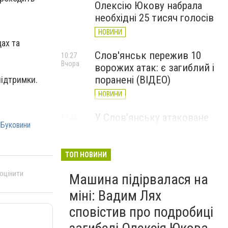
Олексію Юкову набрала
необхідні 25 тисяч голосів
НОВИНИ
ах та
Слов'янськ пережив 10
10:27
Вчора
ворожих атак: є загиблий і
поранені (ВІДЕО)
підтримки.
НОВИНИ
У Слов’янську атаковане
17:40
 Буковини
7 серпня
перехрестя, п'ятеро
поранених
ТОП НОВИНИ
НОВИНИ
 оцінити
Машина підірвалася на
міні: Вадим Лях
сповістив про подробиці