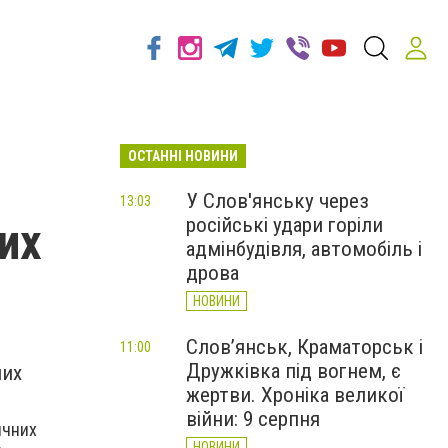
ОСТАННІ НОВИНИ
У Слов'янську через
13:03
російські удари горіли
их
адмінбудівля, автомобіль і
дрова
НОВИНИ
Слов’янськ, Краматорськ і
11:00
Дружківка під вогнем, є
них
жертви. Хроніка великої
війни: 9 серпня
ичних
НОВИНИ