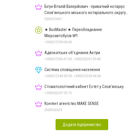
Бігун Віталій Валерійович - приватний нотаріус
Слов'янського міського нотаріального округу
Дон.обл.
0506555431
★ BusMaster ★ Переобладнання
Мікроавтобусів №1
+380(67)599-04-04
Адвокатське об'єднання Актум
+380(67)566-47-09, +380(50)347-05-80
Система сповіщення населення
+380(67)340-49-59, +380(67)350-44-68
Стоматологічний кабінет Естет у Слов'янську
+380(66)307-55-75
Контент агентство MAKE SENSE
0504262624
Додати підприємство