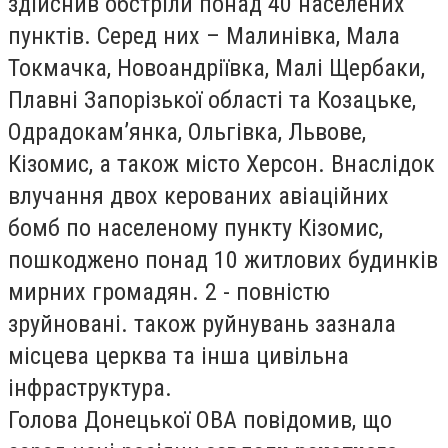
здійснив обстріли понад 40 населених
пунктів. Серед них – Малинівка, Мала
Токмачка, Новоандріївка, Малі Щербаки,
Плавні Запорізької області та Козацьке,
Одрадокам’янка, Ольгівка, Львове,
Кізомис, а також місто Херсон. Внаслідок
влучання двох керованих авіаційних
бомб по населеному пункту Кізомис,
пошкоджено понад 10 житлових будинків
мирних громадян. 2 - повністю
зруйновані. також руйнувань зазнала
місцева церква та інша цивільна
інфраструктура.
Голова Донецької ОВА повідомив, що