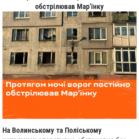
обстрілював Мар'їнку
На Волинському та Поліському