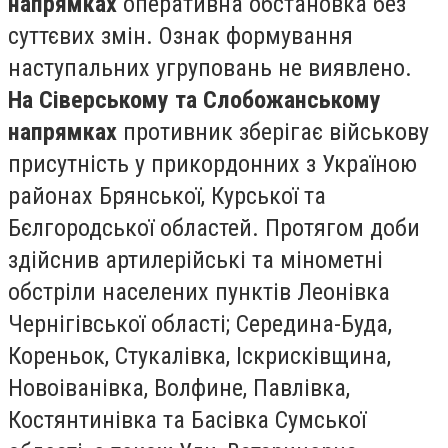
напрямках
оперативна обстановка без
суттєвих змін. Ознак формування
наступальних угруповань не виявлено.
На Сіверському та Слобожанському
напрямках
противник зберігає військову
присутність у прикордонних з Україною
районах Брянської, Курської та
Бєлгородської областей. Протягом доби
здійснив артилерійські та мінометні
обстріли населених пунктів Леонівка
Чернігівської області; Середина-Буда,
Кореньок, Стукалівка, Іскрисківщина,
Новоіванівка, Волфине, Павлівка,
Костянтинівка та Басівка Сумської