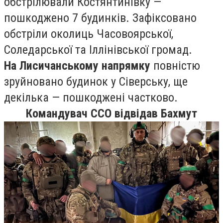
обстрілювали Костянтинівку —
пошкоджено 7 будинків. Зафіксовано
обстріли околиць Часовоярської,
Соледарської та Іллінівської громад.
На Лисичанському напрямку
повністю
зруйновано будинок у Сіверську, ще
декілька — пошкоджені частково.
Командувач ССО відвідав Бахмут