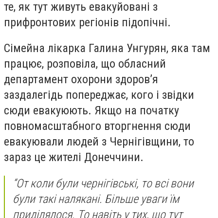
те, як тут живуть евакуйовані з
прифронтових регіонів підопічні.
Сімейна лікарка Галина Унгурян, яка там
працює, розповіла, що обласний
департамент охорони здоровʼя
заздалегідь попереджає, кого і звідки
сюди евакуюють. Якщо на початку
повномасштабного вторгнення сюди
евакуювали людей з Чернігівщини, то
зараз це жителі Донеччини.
“От коли були чернігівські, то всі вони
були такі налякані. Більше уваги їм
приділялося. То навіть у тих, що тут