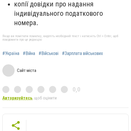
копії довідки про надання
індивідуального податкового
номера.
Якщо ви помітили помилку, виділіть необхідний текст і натисніть Ctrl + Enter, щоб
повідомити про це редакцію
#Україна
#Війна
#Військові
#Зарплата військових
Сайт міста
0,0
Авторизуйтесь
, щоб оцінити