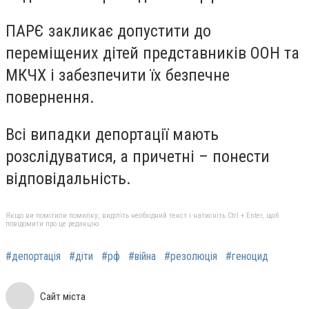
ПАРЄ закликає допустити до
переміщених дітей представників ООН та
МКЧХ і забезпечити їх безпечне
повернення.
Всі випадки депортації мають
розслідуватися, а причетні – понести
відповідальність.
Якщо ви помітили помилку, виділіть необхідний текст і натисніть Ctrl + Enter, щоб
повідомити про це редакцію
#депортація
#діти
#рф
#війна
#резолюція
#геноцид
Сайт міста