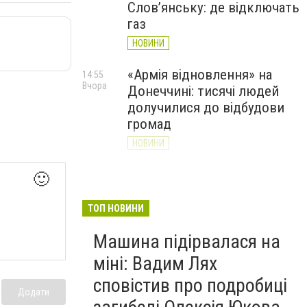
Слов’янську: де відключать
газ
НОВИНИ
«Армія відновлення» на
14:55
Вчора
Донеччині: тисячі людей
долучилися до відбудови
громад
НОВИНИ
Як службові собаки 18-ї
13:34
🙂
Вчора
Слов'янської бригади
працюють на Донеччині
ТОП НОВИНИ
(ВІДЕО)
Машина підірвалася на
НОВИНИ
міні: Вадим Лях
сповістив про подробиці
Додати