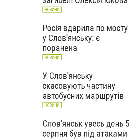
загибелі Олексія Юкова
НОВИНИ
Росія вдарила по мосту
у Слов'янську: є
поранена
НОВИНИ
У Слов'янську
скасовують частину
автобусних маршрутів
НОВИНИ
Слов'янськ увесь день 5
серпня був під атаками