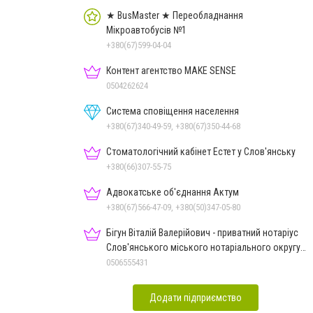
★ BusMaster ★ Переобладнання
Мікроавтобусів №1
+380(67)599-04-04
Контент агентство MAKE SENSE
0504262624
Система сповіщення населення
+380(67)340-49-59, +380(67)350-44-68
Стоматологічний кабінет Естет у Слов'янську
+380(66)307-55-75
Адвокатське об'єднання Актум
+380(67)566-47-09, +380(50)347-05-80
Бігун Віталій Валерійович - приватний нотаріус
Слов'янського міського нотаріального округу
Дон.обл.
0506555431
Додати підприємство