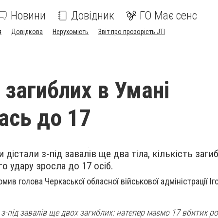
Новини
Довідник
ГО Має сенс
я
Довідкова
Нерухомість
Звіт про прозорість JTI
 загиблих в Умані
ась до 17
 дістали з-під завалів ще два тіла, кількість заги
о удару зросла до 17 осіб.
мив голова Черкаської обласної військової адміністрації Іг
 з-під завалів ще двох загиблих: натепер маємо 17 вбитих р