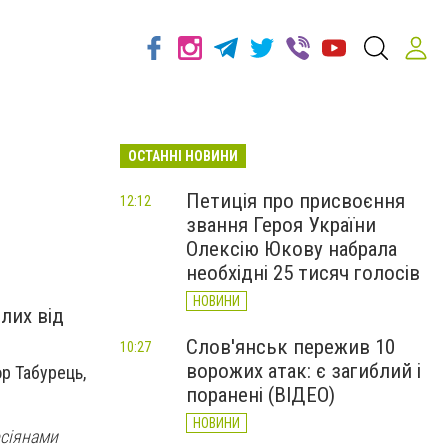
ОСТАННІ НОВИНИ
Петиція про присвоєння
12:12
звання Героя України
Олексію Юкову набрала
необхідні 25 тисяч голосів
НОВИНИ
блих від
Слов'янськ пережив 10
10:27
ворожих атак: є загиблий і
ор Табурець,
поранені (ВІДЕО)
НОВИНИ
осіянами