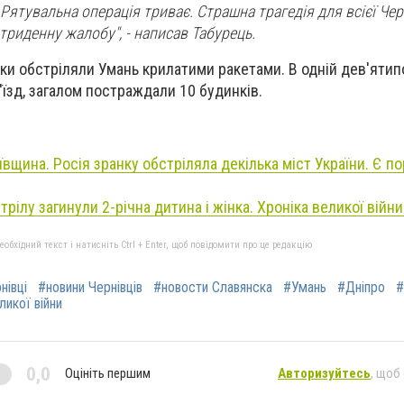
 Рятувальна операція триває. Страшна трагедія для всієї Че
триденну жалобу", - написав Табурець.
ики обстріляли Умань крилатими ракетами. В одній дев'ятип
'їзд, загалом постраждали 10 будинків.
ївщина. Росія зранку обстріляла декілька міст України. Є по
трілу загинули 2-річна дитина і жінка. Хроніка великої війни
бхідний текст і натисніть Ctrl + Enter, щоб повідомити про це редакцію
нівці
#новини Чернівців
#новости Славянска
#Умань
#Дніпро
#
ликої війни
0,0
Оцініть першим
Авторизуйтесь
, щоб