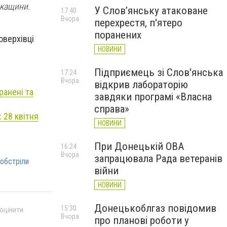
ркащини.
У Слов’янську атаковане
17:40
Вчора
перехрестя, п'ятеро
поранених
оверхівці
НОВИНИ
Підприємець зі Слов'янська
17:24
Вчора
відкрив лабораторію
ранені та
завдяки програмі «Власна
справа»
: 28 квітня
НОВИНИ
При Донецькій ОВА
16:24
Вчора
запрацювала Рада ветеранів
обстріли
війни
НОВИНИ
Донецькоблгаз повідомив
15:30
 оцінити
Вчора
про планові роботи у