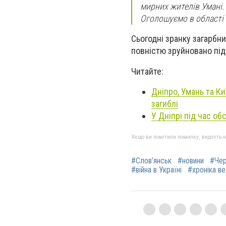
мирних жителів Умані.
Оголошуємо в області 
Сьогодні зранку загарбн
повністю зруйновано під
Читайте:
Дніпро, Умань та Ки
загиблі
У Дніпрі під час обс
Якщо ви помітили помилку, виділіть нео
#Слов’янськ
#новини
#Чер
#війна в Україні
#хроніка ве