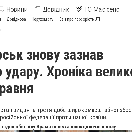
Новини
Довідник
ГО Має сенс
я
Довідкова
Нерухомість
Звіт про прозорість JTI
я
ськ знову зазнав
 удару. Хроніка велик
травня
ста тридцять третя доба широкомасштабної зброй
російської федерації проти нашої країни.
слідок обстрілу Краматорська пошкоджено школу