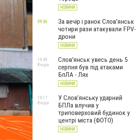
НОВИНИ
За вечір і ранок Слов'янськ
09:36
чотири рази атакували FPV-
дрони
НОВИНИ
Слов'янськ увесь день 5
19:49
Вчора
серпня був під атаками
БпЛА - Лях
НОВИНИ
У Слов’янську ударний
19:17
Вчора
БПЛа влучив у
триповерховий будинок у
центрі міста (ФОТО)
НОВИНИ