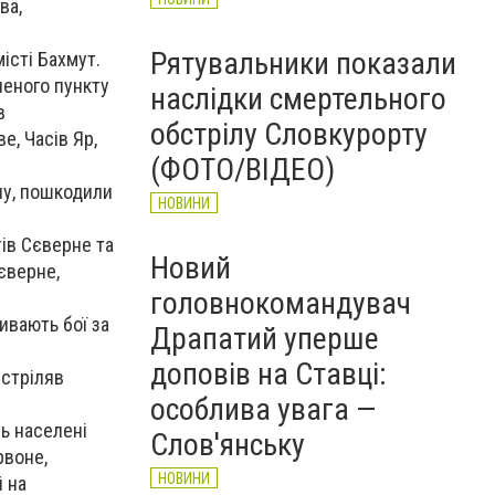
ва,
Рятувальники показали
істі Бахмут.
леного пункту
наслідки смертельного
в
обстрілу Словкурорту
е, Часів Яр,
(ФОТО/ВІДЕО)
у, пошкодили
НОВИНИ
тів Сєверне та
Новий
єверне,
головнокомандувач
ивають бої за
Драпатий уперше
доповів на Ставці:
бстріляв
особлива увага —
ь населені
Слов'янську
рвоне,
НОВИНИ
й на