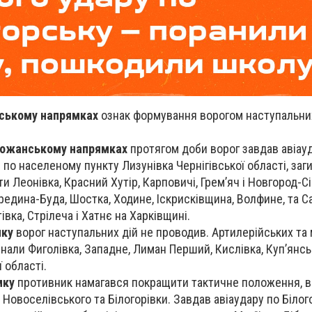
іському напрямках
ознак формування ворогом наступальни
божанському напрямках
протягом доби ворог завдав авіау
по населеному пункту Лизунівка Чернігівської області, заг
и Леонівка, Красний Хутір, Карповичі, Грем’яч і Новгород-С
ередина-Буда, Шостка, Ходине, Іскрисківщина, Волфине, та 
тівка, Стрілеча і Хатнє на Харківщині.
мку
ворог наступальних дій не проводив. Артилерійських та
знали Фиголівка, Западне, Лиман Перший, Кислівка, Куп’янс
 області.
мку
противник намагався покращити тактичне положення, ві
х Новоселівського та Білогорівки. Завдав авіаудару по Білого