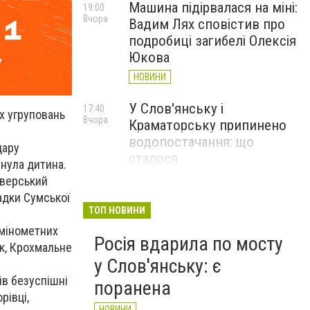
Машина підірвалася на міні:
19:00
Вчора
Вадим Лях сповістив про
подробиці загибелі Олексія
Юкова
НОВИНИ
У Слов'янську і
17:40
х угруповань
Вчора
Краматорську припинено
водопостачання: що
дару
сталося
инула дитина.
НОВИНИ
іверський
Садки Сумської
Загинув Олексій Юков,
17:09
ТОП НОВИНИ
Вчора
керівник пошукової групи
 мінометних
Росія вдарила по мосту
«Плацдарм»
ьк, Крохмальне
у Слов'янську: є
СТАТТІ
в безуспішні
поранена
рівці,
НОВИНИ