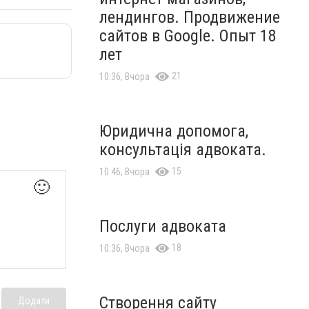
лендингов. Продвижение
сайтов в Google. Опыт 18
лет
21
10:36, Вчора
Юридична допомога,
консультація адвоката.
15
10:46, Вчора
🙂
Послуги адвоката
18
10:36, Вчора
Створення сайту
Додати