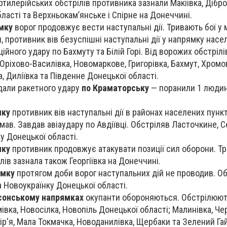
Артилерійських обстрілів противника зазнали Макіївка, Дібро
бласті та Верхньокам’янське і Cпірне на Донеччині.
мку
ворог продовжує вести наступальні дії. Тривають бої у м
, противник вів безуспішні наступальні дії у напрямку насе
ійного удару по Бахмуту та Білій Горі. Від ворожих обстрілі
ріхово-Василівка, Новомаркове, Григорівка, Бахмут, Хромов
а, Диліївка та Південне Донецької області.
вдали ракетного удару
по Краматорську
— поранили 1 людин
мку
противник вів наступальні дії в районах населених пунк
мав. Завдав авіаудару по Авдіївці. Обстріляв Ласточкине, С
у Донецької області.
мку
противник продовжує атакувати позиції сил оборони. Тр
лів зазнала також Георгіївка на Донеччині.
ямку
протягом доби ворог наступальних дій не проводив. О
а Новоукраїнку Донецької області.
рсонському напрямках
окупанти обороняються. Обстрілюют
івка, Новосілка, Новопіль Донецької області; Малинівка, Че
гір'я, Мала Токмачка, Новоданилівка, Щербаки та Зелений Га