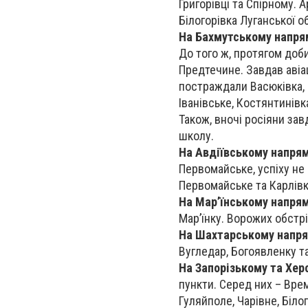
Григорівці та Спірному. 
Білогорівка Луганської о
На Бахмутському напря
До того ж, протягом доби
Предтечине. Завдав авіац
постраждали Васюківка, О
Іванівське, Костянтинівк
Також, вночі росіяни за
школу.
На Авдіївському напря
Первомайське, успіху не 
Первомайське та Карлівк
На Мар’їнському напря
Мар’їнку. Ворожих обстрі
На Шахтарському напр
Вугледар, Богоявленку т
На Запорізькому та Хе
пункти. Серед них – Врем
Гуляйполе, Чарівне, Біло