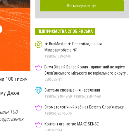
Всі матеріали тут
ПІДПРИЄМСТВА СЛОВ'ЯНСЬКА
★ BusMaster ★ Переобладнання
Мікроавтобусів №1
+380(67)599-04-04
Бігун Віталій Валерійович - приватний нотаріус
Слов'янського міського нотаріального округу
ми 100 тисяч
Дон.обл.
0506555431
Система сповіщення населення
дому Джон
+380(67)340-49-59, +380(67)350-44-68
Стоматологічний кабінет Естет у Слов'янську
нали 100
+380(66)307-55-75
 представник
Контент агентство MAKE SENSE
0504262624