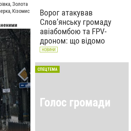
рівка, Золота
Ворог атакував
зерка, Кізомис
Слов’янську громаду
раненими
авіабомбою та FPV-
дроном: що відомо
НОВИНИ
СПЕЦТЕМА
Голос громади