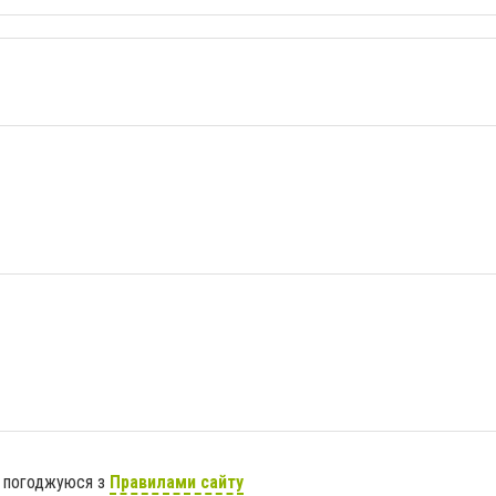
я погоджуюся з
Правилами сайту