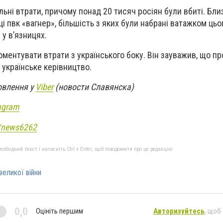
альні втрати, причому понад 20 тисяч росіян були вбиті. Бли
і пвк «вагнер», більшість з яких були набрані ватажком цьо
у в’язницях.
оментувати втрати з українського боку. Він зауважив, що пр
українське керівництво.
овлення у
Viber
(новости Славянска)
agram
e/news6262
бхідний текст і натисніть Ctrl + Enter, щоб повідомити про це редакцію
великої війни
0,0
Оцініть першим
Авторизуйтесь
, щоб