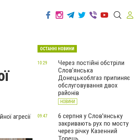
ОСТАННІ НОВИНИ
Через постійні обстріли
10:29
Слов’янська
ої
Донецькоблгаз припиняє
обслуговування двох
районів
НОВИНИ
6 серпня у Слов'янську
ної агресії
09:47
закривають рух по мосту
через річку Казенний
Торець