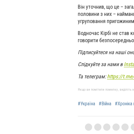
Він уточнив, що це – заг
половини з них – найманц
угруповання пригожиним 
Водночас Кірбі не став к
говорити безпосередньо 
Підписуйтеся на наші он
Слідкуйте за нами в
Inst
Та телеграм:
https://t.m
Якщо ви помітили помилку, виділіть нео
#Україна
#Війна
#Хроніка 