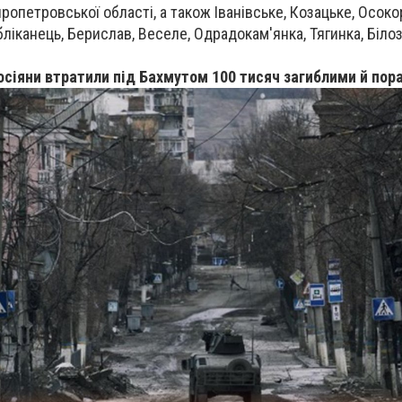
ропетровської області, а також Іванівське, Козацьке, Осоко
бліканець, Берислав, Веселе, Одрадокам'янка, Тягинка, Біло
росіяни втратили під Бахмутом 100 тисяч загиблими й по