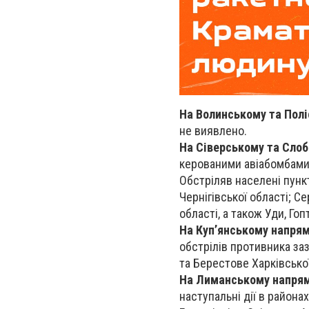
На Волинському та Пол
не виявлено.
На Сіверському та Сло
керованими авіабомбами 
Обстріляв населені пункт
Чернігівської області; С
області, а також Уди, Гоп
На Куп’янському напря
обстрілів противника за
та Берестове Харківської
На Лиманському напря
наступальні дії в района