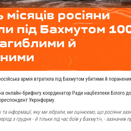
в російська армія втратила під Бахмутом убитими й поранени
на онлайн-брифінгу координатор Ради нацбезпеки Білого 
кореспондент Укрінформу.
 та інформації, яку ми зібрали, ми оцінюємо, що росіяни заз
еріод з грудня - й тільки під час боїв у Бахмуті», - зазначив