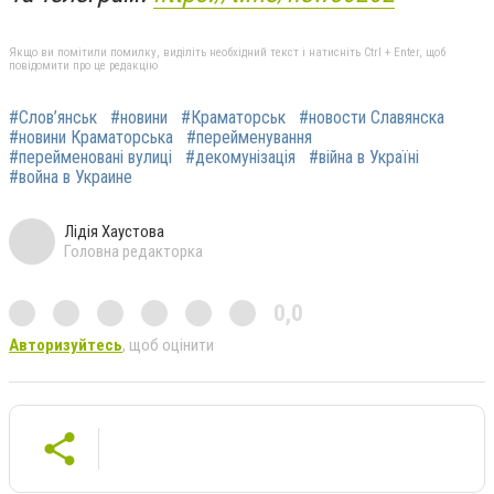
Якщо ви помітили помилку, виділіть необхідний текст і натисніть Ctrl + Enter, щоб
повідомити про це редакцію
#Слов’янськ
#новини
#Краматорськ
#новости Славянска
#новини Краматорська
#перейменування
#перейменовані вулиці
#декомунізація
#війна в Україні
#война в Украине
Лідія Хаустова
Головна редакторка
0,0
Авторизуйтесь
, щоб оцінити