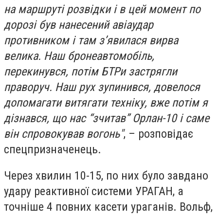
на маршруті розвідки і в цей момент по
дорозі був нанесений авіаудар
противником і там з’явилася вирва
велика. Наш бронеавтомобіль,
перекинувся, потім БТРи застрягли
праворуч. Наш рух зупинився, довелося
допомагати витягати техніку, вже потім я
дізнався, що нас “зчитав” Орлан-10 і саме
він спровокував вогонь"
, – розповідає
спецпризначенець.
Через хвилин 10-15, по них було завдано
удару реактивної системи УРАГАН, а
точніше 4 повних касети ураганів. Вольф,