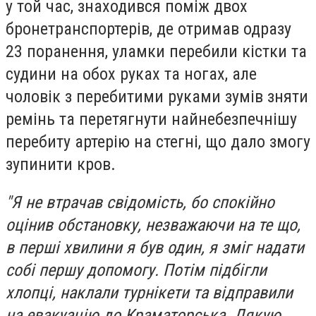
у той час, знаходився поміж двох
бронетранспортерів, де отримав одразу
23 поранення, уламки перебили кістки та
судини на обох руках та ногах, але
чоловік з перебитими руками зумів зняти
ремінь та перетягнути найнебезпечнішу
перебиту артерію на стегні, що дало змогу
зупинити кров.
"Я не втрачав свідомість, бо спокійно
оцінив обстановку, незважаючи на те що,
в перші хвилини я був один, я зміг надати
собі першу допомогу. Потім підбігли
хлопці, наклали турнікети та відправили
на евакуацію до Краматорська. Дякую,