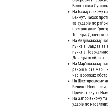
Білогорівка Лугансь
На Бахмутському на
Бахмут. Також проти
авіаударів по район
постраждали Григорі
Торецьк Донецької 
На Авдіївському н
пунктів. Завдав аві
пунктів Новокалино
Донецької області.
На Мар’їнському на
районі міста Мар’їн
час, ворожих обстрі
На Шахтарському на
Великої Новосілки. 
Пречистівку та Нов
На Запорізькому та
ударів по населени