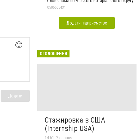
Слов'янського міського нотаріального округу
Дон.обл.
0506555431
Додати підприємство
🙂
ОГОЛОШЕННЯ
Додати
Стажировка в США
(Internship USA)
14:51, 2 серпня