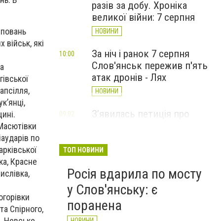
разів за добу. Хроніка
великої війни: 7 серпня
уповань
НОВИНИ
 військ, які
За ніч і ранок 7 серпня
10:00
Слов'янськ пережив п'ять
а
атак дронів - Лях
гівської
апсілля,
НОВИНИ
к’янці,
З’явилась петиція про
щині.
09:02
присвоєння Олексію Юкову
 Масютівки
звання Героя України
іаударів по
(посмертно)
арківської
ТОП НОВИНИ
ка, Красне
СТАТТІ
Росія вдарила по мосту
ислівка,
у Слов'янську: є
огорівки
поранена
та Спірного,
, Невське,
НОВИНИ