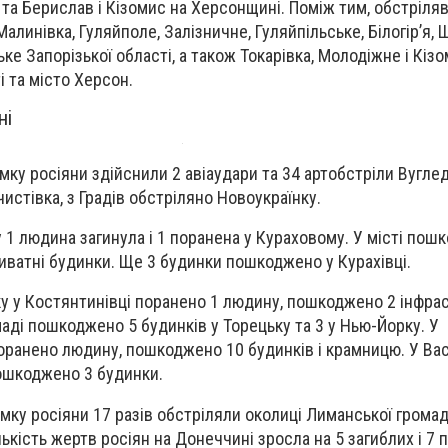
 та Берислав і Кізомис на Херсонщині. Поміж тим, обстріля
Малинівка, Гуляйполе, Залізничне, Гуляйпільське, Білогір’я, 
ке Запорізької області, а також Токарівка, Молодіжне і Кіз
і та місто Херсон.
ні
ку росіяни здійснили 2 авіаудари та 34 артобстріли Вугле
чистівка, з Градів обстріляно Новоукраїнку.
1 людина загинула і 1 поранена у Кураховому. У місті пошк
риватні будинки. Ще 3 будинки пошкоджено у Курахівці.
у у Костянтинівці поранено 1 людину, пошкоджено 2 інфра
маді пошкоджено 5 будинків у Торецьку та 3 у Нью-Йорку. У
оранено людину, пошкоджено 10 будинків і крамницю. У Вас
ошкоджено 3 будинки.
ку росіяни 17 разів обстріляли околиці Лиманської громад
лькість жертв росіян на Донеччині зросла на 5 загиблих і 7