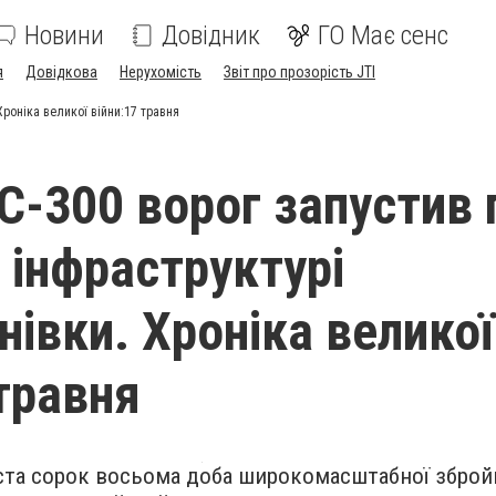
Новини
Довідник
ГО Має сенс
я
Довідкова
Нерухомість
Звіт про прозорість JTI
Хроніка великої війни:17 травня
 С-300 ворог запустив 
 інфраструктурі
нівки. Хроніка великої
 травня
та сорок восьома доба широкомасштабної збройно