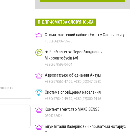
ПІДПРИЄМСТВА СЛОВ'ЯНСЬКА
Стоматологічний кабінет Естет у Слов'янську
+380(66)307-55-75
★ BusMaster ★ Переобладнання
Мікроавтобусів №1
+380(67)599-04-04
Адвокатське об'єднання Актум
+380(67)566-47-09, +380(50)347-05-80
 оцінити
Система сповіщення населення
+380(67)340-49-59, +380(67)350-44-68
Контент агентство MAKE SENSE
0504262624
Бігун Віталій Валерійович - приватний нотаріус