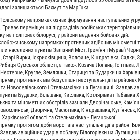
надалі залишаються Бахмут та Мар’їнка.
Поліському напрямках ознак формування наступальних угр
 Триває переміщення підрозділів російських територіальних
у на полігонах білорусі, у райони ведення бойових дій.
Слобожанському напрямках противник здійснив мінометні т
іли населених пунктів Залізний Міст, Грем’яч і Мурав’ї Черні
 Старі Вирки, Іскрисківщина, Волфине, Кіндратівка, Садки, З
ибиця Сумської області, а також Козача Лопань, Гоптівка, Лу
 Нестерне, Кругле, Землянки, Стариця та Бударки на Харків
прямку противник вів безуспішні наступальні дії в районах
 та Новоселівського і Стельмахівки на Луганщині. Завдав ав
унктів Бударки, Вільшана, Кислівка, Котлярівка і Табаївка Х
ських та мінометних обстрілів зазнали Дворічанське, Кам'ян
овомлинськ, Дворічна, Масютівка, Кіндрашівка, Куп’янськ, К
 Харківської області та Стельмахівка - Луганської.
рямку протягом доби ворог вів наступальні дії в районі Біл
 Завдав авіаційних ударів поблизу Білогорівки на Луганщині 
го на Донеччині. Артилерійських обстрілів зазнали Макіївка