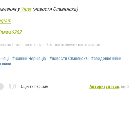
овлення у
Viber
(новости Славянска)
agram
e/news6262
бхідний текст і натисніть Ctrl + Enter, щоб повідомити про це редакцію
нівці
#новини Чернівців
#новости Славянска
#зведення війни
 війни
0,0
Оцініть першим
Авторизуйтесь
, щоб