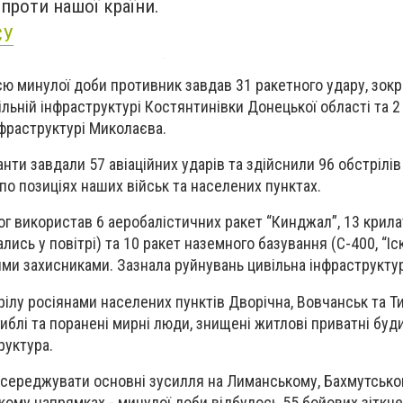
 проти нашої країни.
СУ
ю минулої доби противник завдав 31 ракетного удару, зокр
ільній інфраструктурі Костянтинівки Донецької області та 
інфраструктурі Миколаєва.
панти завдали 57 авіаційних ударів та здійснили 96 обстрілі
по позиціях наших військ та населених пунктах.
ог використав 6 аеробалістичних ракет “Кинджал”, 13 крила
ались у повітрі) та 10 ракет наземного базування (С-400, “Іс
ми захисниками. Зазнала руйнувань цивільна інфраструктур
рілу росіянами населених пунктів Дворічна, Вовчанськ та Т
агиблі та поранені мирні люди, знищені житлові приватні буд
руктура.
середжувати основні зусилля на Лиманському, Бахмутсько
кому напрямках - минулої доби відбулось 55 бойових зіткне