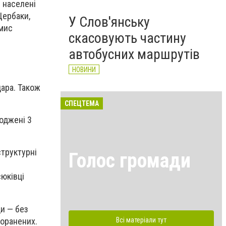
в населені
Щербаки,
У Слов'янську
омис
скасовують частину
автобусних маршрутів
НОВИНИ
дара. Також
СПЕЦТЕМА
оджені 3
структурні
Голос громади
юківці
и — без
 поранених.
Всі матеріали тут