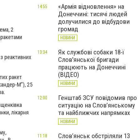
«Армія відновлення» на
14:55
Донеччині: тисячі людей
долучилися до відбудови
громад
ема, 2
2 ракетами
НОВИНИ
Як службові собаки 18-ї
13:34
в з реактивних
Слов'янської бригади
працюють на Донеччині
(ВІДЕО)
тих ракет
НОВИНИ
кандер-М”), 25
а.
Генштаб ЗСУ повідомив про
12:00
ищенківка
ситуацію на Слов’янському
инки, лікарня
та найближчих напрямках
НОВИНИ
му,
Слов’янськ обстріляли 13
11:18
нь. В