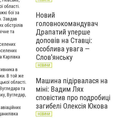
ї області.
жкі бої за
Новий
о. Завдав
головнокомандувач
их обстрілів
Драпатий уперше
нічне та
доповів на Ставці:
аселених
особлива увага —
населених
Слов'янську
а Карлівка
НОВИНИ
тивника в
ки. В той же
Машина підірвалася на
цької області.
міні: Вадим Лях
Вугледара та
ку, Вугледар,
сповістив про подробиці
загибелі Олексія Юкова
авіаційних
данилівка
НОВИНИ