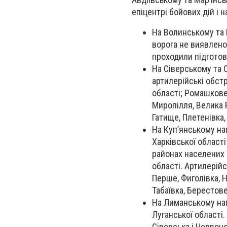
епіцентрі бойових дій і 
На Волинському та 
ворога не виявлено.
проходили підготовк
На Сіверському та 
артилерійські обстр
області; Ромашкове,
Миропілля, Велика Р
Гатище, Плетенівка,
На Куп’янському на
Харківської області
районах населених п
області. Артилерій
Перше, Фиголівка, Н
Табаївка, Берестове
На Лиманському нап
Луганської області.
Сіверська і Червоно