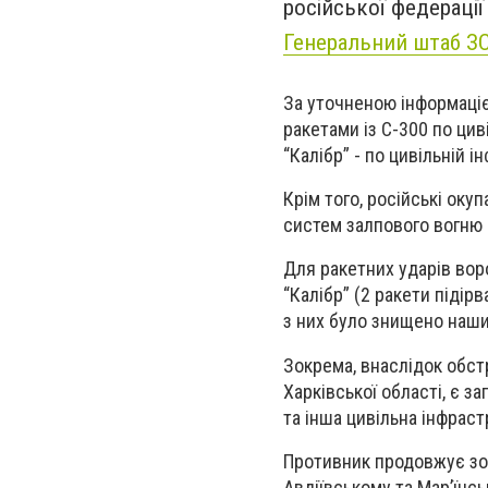
російської федерації
Генеральний штаб З
За уточненою інформаціє
ракетами із С-300 по цив
“Калібр” - по цивільній 
Крім того, російські оку
систем залпового вогню 
Для ракетних ударів вор
“Калібр” (2 ракети підірв
з них було знищено наши
Зокрема, внаслідок обст
Харківської області, є з
та інша цивільна інфраст
Противник продовжує зо
Авдіївському та Мар’їнсь