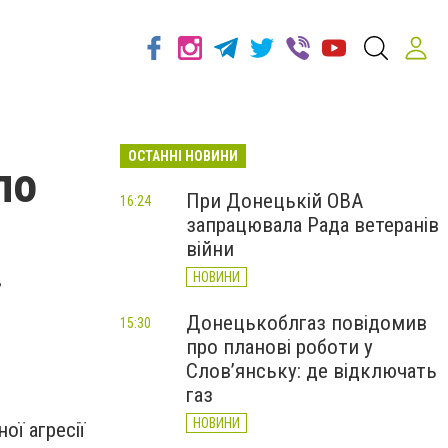
ОСТАННІ НОВИНИ
по
При Донецькій ОВА
16:24
запрацювала Рада ветеранів
війни
НОВИНИ
Донецькоблгаз повідомив
15:30
про планові роботи у
Слов’янську: де відключать
газ
НОВИНИ
ї агресії