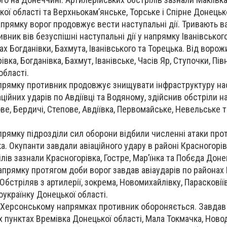
кої області та Верхньокам’янське, Торське і Спірне Донецько
прямку ворог продовжує вести наступальні дії. Тривають ва
вник вів безуспішні наступальні дії у напрямку Іванівськог
ах Богданівки, Бахмута, Іванівського та Торецька. Від ворож
вка, Богданівка, Бахмут, Іванівське, Часів Яр, Ступочки, Пів
області.
апрямку противник продовжує знищувати інфраструктуру н
аційних ударів по Авдіївці та Водяному, здійснив обстріли 
ве, Бердичі, Степове, Авдіївка, Первомайське, Невельське т
прямку підрозділи сил оборони відбили численні атаки про
ка. Окупанти завдали авіаційного удару в районі Красногорів
лів зазнали Красногорівка, Гостре, Мар’їнка та Побєда Доне
прямку протягом доби ворог завдав авіаударів по районах 
Обстріляв з артилерії, зокрема, Новомихайлівку, Парасковіїв
оукраїнку Донецької області.
 Херсонському напрямках противник обороняється. Завдав 
х пунктах Времівка Донецької області, Мала Токмачка, Ново