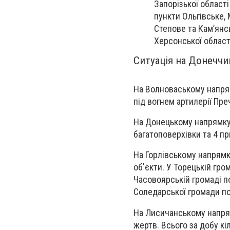
Запорізької області
пункти Ольгівське, 
Степове та Кам’янсь
Херсонської област
Ситуація на Донеччи
На Волноваському напрям
під вогнем артилерії Пре
На Донецькому напрямку 
багатоповерхівки та 4 п
На Горлівському напрямк
об'єкти. У Торецькій гро
Часовоярській громаді п
Соледарської громади п
На Лисичанському напрям
жертв. Всього за добу кі