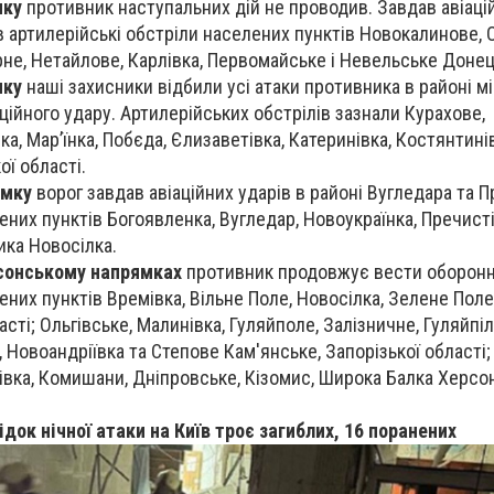
мку
противник наступальних дій не проводив. Завдав авіаці
в артилерійські обстріли населених пунктів Новокалинове, О
рне, Нетайлове, Карлівка, Первомайське і Невельське Донец
мку
наші захисники відбили усі атаки противника в районі мі
ційного удару. Артилерійських обстрілів зазнали Курахове,
ка, Мар’їнка, Побєда, Єлизаветівка, Катеринівка, Костянтині
ї області.
ямку
ворог завдав авіаційних ударів в районі Вугледара та П
ених пунктів Богоявленка, Вугледар, Новоукраїнка, Пречисті
ика Новосілка.
рсонському напрямках
противник продовжує вести оборонні 
них пунктів Времівка, Вільне Поле, Новосілка, Зелене Поле
сті; Ольгівське, Малинівка, Гуляйполе, Залізничне, Гуляйпі
 Новоандріївка та Степове Кам'янське, Запорізької області;
нівка, Комишани, Дніпровське, Кізомис, Широка Балка Херсо
док нічної атаки на Київ троє загиблих, 16 поранених