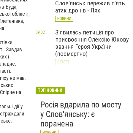
Слов'янськ пережив п'ять
на-Буда,
атак дронів - Лях
ької області,
НОВИНИ
Плетенівка,
на
З’явилась петиція про
09:02
присвоєння Олексію Юкову
ютівки
звання Героя України
ті. Завдав
(посмертно)
ких і
СТАТТІ
ападне,
асті.
За день Слов'янськ
20:23
піху не мав.
Вчора
пережив 11 атак дронів: 62-
йських
річний чоловік у реанімації
ТОП НОВИНИ
 Спірне на
НОВИНИ
Росія вдарила по мосту
льні дії у
у Слов'янську: є
постраждали
вське,
поранена
НОВИНИ