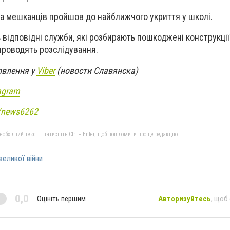
та мешканців пройшов до найближчого укриття у школі.
 відповідні служби, які розбирають пошкоджені конструкції 
проводять розслідування.
овлення у
Viber
(новости Славянска)
agram
e/news6262
бхідний текст і натисніть Ctrl + Enter, щоб повідомити про це редакцію
великої війни
0,0
Оцініть першим
Авторизуйтесь
, щоб