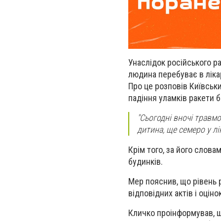
Унаслідок російського р
людина перебуває в лікарн
Про це розповів Київськи
падіння уламків ракети бі
"Сьогодні вночі травмо
дитина, ще семеро у лік
Крім того, за його слова
будинків.
Мер пояснив, що рівень 
відповідних актів і оцін
Кличко проінформував, щ