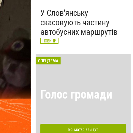
У Слов'янську
скасовують частину
автобусних маршрутів
НОВИНИ
СПЕЦТЕМА
Голос громади
Всі матеріали тут