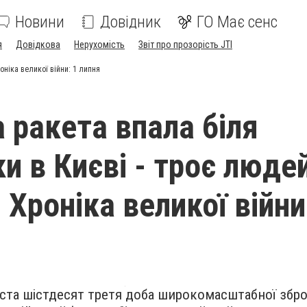
Новини
Довідник
ГО Має сенс
я
Довідкова
Нерухомість
Звіт про прозорість JTI
оніка великої війни: 1 липня
а ракета впала біля
ки в Києві - троє люде
 Хроніка великої війни
та шістдесят третя доба широкомасштабної зброй