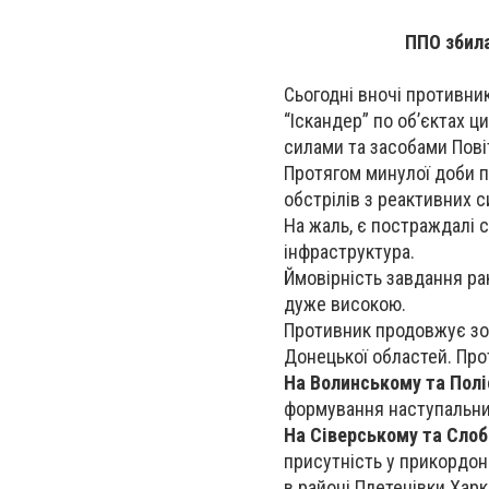
ППО збила
Сьогодні вночі противни
“Іскандер” по об’єктах ц
силами та засобами Пові
Протягом минулої доби пр
обстрілів з реактивних 
На жаль, є постраждалі 
інфраструктура.
Ймовірність завдання рак
дуже високою.
Противник продовжує зос
Донецької областей. Про
На Волинському та Пол
формування наступальни
На Сіверському та Сло
присутність у прикордон
в районі Плетенівки Харк