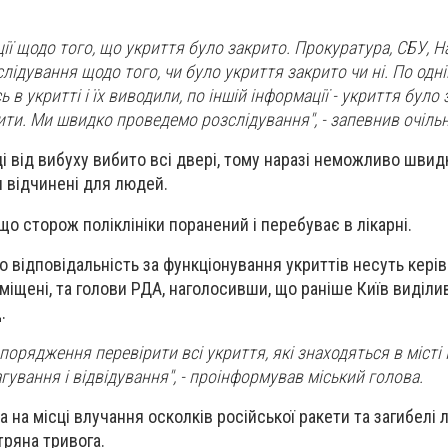
ії щодо того, що укриття було закрито. Прокуратура, СБУ, Н
лідування щодо того, чи було укриття закрито чи ні. По одні
в укритті і їх виводили, по іншій інформації - укриття було 
ти. Ми швидко проведемо розслідування", - запевнив очільн
іці від вибуху вибито всі двері, тому наразі неможливо швид
и відчинені для людей.
о сторож поліклініки поранений і перебуває в лікарні.
о відповідальність за функціонування укриттів несуть кері
зміщені, та голови РДА, наголосивши, що раніше Київ виділи
.
орядження перевірити всі укриття, які знаходяться в місті 
ування і відвідування", - проінформував міський голова.
 на місці влучання осколків російської ракети та загибелі 
тряна тривога.