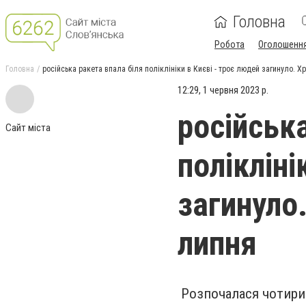
Головна
Робота
Оголошенн
Головна
російська ракета впала біля поліклініки в Києві - троє людей загинуло. Хр
12:29, 1 червня 2023 р.
російськ
Сайт міста
полікліні
загинуло.
липня
Розпочалася чотирис