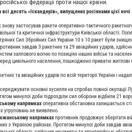
російської федерації проти нашої країни.
 всі десять «Іскандерів», випущених росіянами цієї ночі
к знову застосував ракети оперативно-тактичного ракетно
ивільної та критичної інфраструктури Київської області. Поп
тряних Сил Збройних Сил України 10 з 10 ракет були знищен
отивник завдав 3 ракетних та 29 авіаційних ударів, здійсн
систем залпового вогню по позиціях наших військ та населен
серед цивільного населення, пошкоджено приватні житлові 
етних та авіаційних ударів по всій території України і нада
ереджувати основні зусилля на спробах повної окупації Лу
тягом минулої доби підрозділи сил оборони відбили 21 вор
іському напрямках
оперативна обстановка залишається ст
х угруповань не виявлено.
божанському напрямках
противник продовжує зберігати ві
них з Україною районах. Протягом минулої доби завдав авіа
івської області, здійснив мінометні та артилерійські обстр