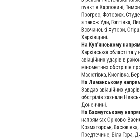
пунктів Карповичі, Тимон
Прогрес, Фотовиж, Студен
а також Уди, Гоптівка, Ли
Вовчанські Хутори, Огірц
Харківщині.
На Куп’янському напря
Харківської області та у
авіаційних ударів в райо
мінометних обстрілів пр
Масютівка, Кислівка, Бер
На Лиманському напря
Завдав авіаційних ударів
обстрілів зазнали Невськ
Донеччині.
На Бахмутському напря
напрямках Оріхово-Васил
Краматорськ, Васюківка, 
Предтечине, Біла Гора, Д