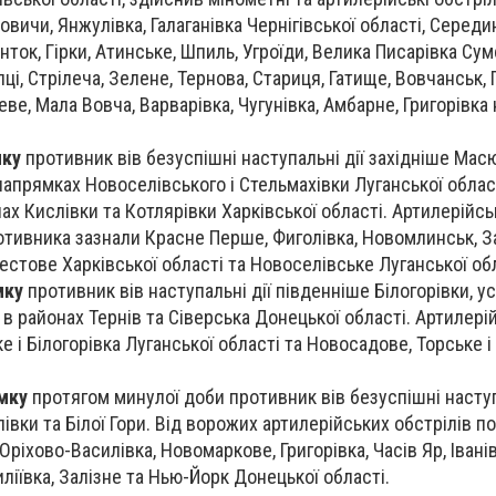
овичи, Янжулівка, Галаганівка Чернігівської області, Середи
ток, Гірки, Атинське, Шпиль, Угроїди, Велика Писарівка Сумс
пці, Стрілеча, Зелене, Тернова, Стариця, Гатище, Вовчанськ, 
еве, Мала Вовча, Варварівка, Чугунівка, Амбарне, Григорівка 
мку
противник вів безуспішні наступальні дії західніше Мас
 напрямках Новоселівського і Стельмахівки Луганської облас
нах Кислівки та Котлярівки Харківської області. Артилерійсь
отивника зазнали Красне Перше, Фиголівка, Новомлинськ, З
естове Харківської області та Новоселівське Луганської обл
мку
противник вів наступальні дії південніше Білогорівки, ус
 в районах Тернів та Сіверська Донецької області. Артилері
е і Білогорівка Луганської області та Новосадове, Торське і
мку
протягом минулої доби противник вів безуспішні наступа
івки та Білої Гори. Від ворожих артилерійських обстрілів 
Оріхово-Василівка, Новомаркове, Григорівка, Часів Яр, Івані
иліївка, Залізне та Нью-Йорк Донецької області.