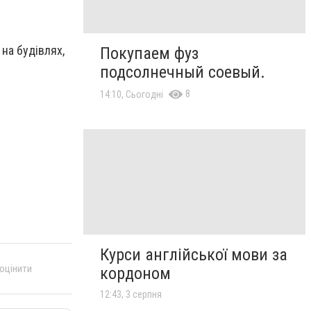
на будівлях,
Покупаем фуз
подсолнечный соевый.
8
14:10, Сьогодні
Курси англійської мови за
 оцінити
кордоном
12:43, 3 серпня