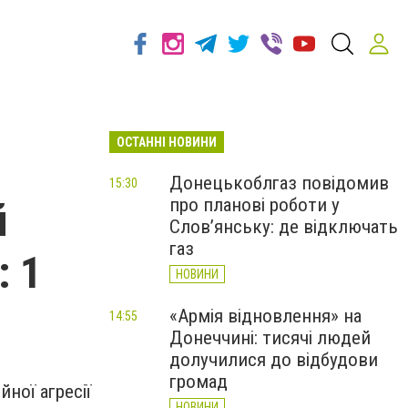
ОСТАННІ НОВИНИ
Донецькоблгаз повідомив
15:30
про планові роботи у
й
Слов’янську: де відключать
газ
: 1
НОВИНИ
«Армія відновлення» на
14:55
Донеччині: тисячі людей
долучилися до відбудови
громад
ної агресії
НОВИНИ