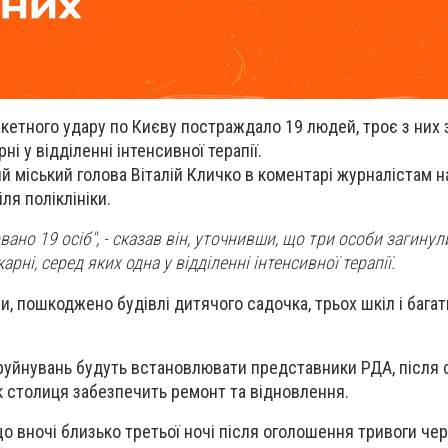
акетного удару по Києву постраждало 19 людей, троє з них 
і у відділенні інтенсивної терапії.
й міський голова Віталій Кличко в коментарі журналістам на
ля поліклініки.
вано 19 осіб", - сказав він, уточнивши, що три особи загинули
арні, серед яких одна у відділенні інтенсивної терапії.
ми, пошкоджено будівлі дитячого садочка, трьох шкіл і бага
руйнувань будуть встановлювати представники РДА, після
ок столиця забезпечить ремонт та відновлення.
о вночі близько третьої ночі після оголошення тривоги че