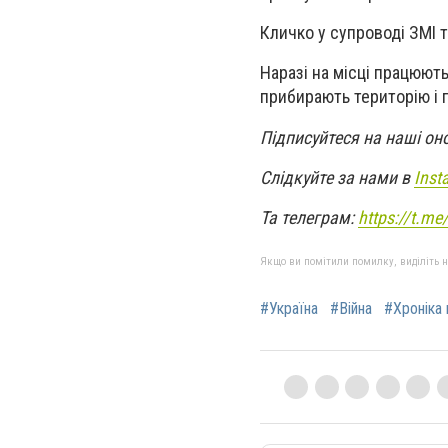
Кличко у супроводі ЗМІ 
Наразі на місці працюють
прибирають територію і 
Підписуйтеся на наші он
Слідкуйте за нами в
Inst
Та телеграм:
https://t.m
Якщо ви помітили помилку, виділіть нео
#Україна
#Війна
#Хроніка 