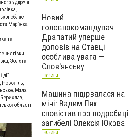
йного удару в
рлівка,
Новий
ької області.
ста Мар’їнка.
головнокомандувач
Драпатий уперше
вка та
доповів на Ставці:
речистівки.
особлива увага —
вка, Золота
Слов'янську
дії.
НОВИНИ
, Новопіль,
льське, Мала
Машина підірвалася на
 Берислав,
міні: Вадим Лях
нської області
сповістив про подробиці
загибелі Олексія Юкова
НОВИНИ