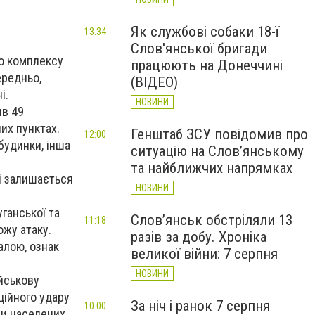
Як службові собаки 18-ї
13:34
Слов'янської бригади
го комплексу
працюють на Донеччині
ередньо,
(ВІДЕО)
і.
НОВИНИ
ив 49
их пунктах.
Генштаб ЗСУ повідомив про
12:00
будинки, інша
ситуацію на Слов’янському
та найближчих напрямках
лі залишається
НОВИНИ
ганської та
Слов’янськ обстріляли 13
11:18
ожу атаку.
разів за добу. Хроніка
алою, ознак
великої війни: 7 серпня
НОВИНИ
йськову
ційного удару
За ніч і ранок 7 серпня
10:00
іли населених