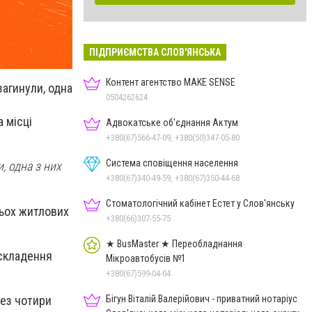
ПІДПРИЄМСТВА СЛОВ'ЯНСЬКА
Контент агентство MAKE SENSE
загинули, одна
0504262624
 місці
Адвокатське об'єднання Актум
+380(67)566-47-09, +380(50)347-05-80
Система сповіщення населення
, одна з них
+380(67)340-49-59, +380(67)350-44-68
Стоматологічний кабінет Естет у Слов'янську
тьох житлових
+380(66)307-55-75
★ BusMaster ★ Переобладнання
 складення
Мікроавтобусів №1
+380(67)599-04-04
Бігун Віталій Валерійович - приватний нотаріус
рез чотири