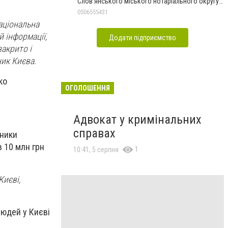
Слов'янського міського нотаріального округу
Дон.обл.
0506555431
аціональна
й інформації,
Додати підприємство
закрито і
ик Києва.
ко
ОГОЛОШЕННЯ
Адвокат у кримінальних
справах
вники
в 10 млн грн
1
10:41, 5 серпня
Києві,
людей у Києві