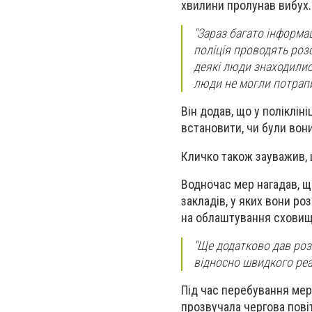
хвилини пролунав вибух.
"Зараз багато інформац
поліція проводять розс
деякі люди знаходились 
люди не могли потрапи
Він додав, що у поліклін
встановити, чи були вон
Кличко також зауважив, щ
Водночас мер нагадав, щ
закладів, у яких вони ро
на облаштування сховищ
"Ще додатково дав розп
відносно швидкого реаг
Під час перебування мера
прозвучала чергова пові