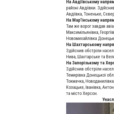
На Авдіївському напря
районі Авдіївки. Здійсни
Авдіївка, Тоненьке, Сєве
На Мар’їнському напря
Там же ворог завдав авіа
Максимільянівка, Георгіїв
Новомихайлівка Донецько
На Шахтарському напр
Здійснив обстріли насел
Нива, Шахтарське та Вел
На Запорізькому та Хе
Здійснив обстріли населе
Темирівка Донецької обла
Токмачка, Новоданилівка,
Козацьке, Іванівка, Анто
та місто Херсон.
Унаслі