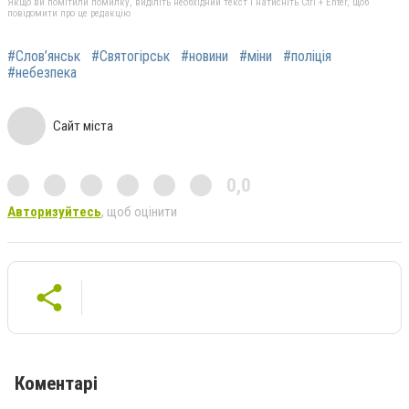
Якщо ви помітили помилку, виділіть необхідний текст і натисніть Ctrl + Enter, щоб
повідомити про це редакцію
#Слов’янськ
#Святогірськ
#новини
#міни
#поліція
#небезпека
Сайт міста
0,0
Авторизуйтесь
, щоб оцінити
Коментарі