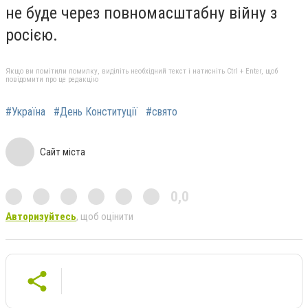
не буде через повномасштабну війну з
росією.
Якщо ви помітили помилку, виділіть необхідний текст і натисніть Ctrl + Enter, щоб
повідомити про це редакцію
#Україна
#День Конституції
#свято
Сайт міста
0,0
Авторизуйтесь
, щоб оцінити