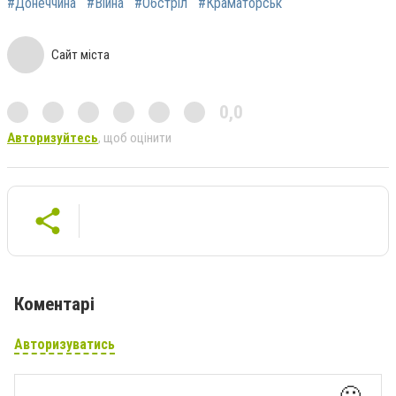
#Донеччина
#Війна
#Обстріл
#Краматорськ
Сайт міста
0,0
Авторизуйтесь
, щоб оцінити
Коментарі
Авторизуватись
🙂