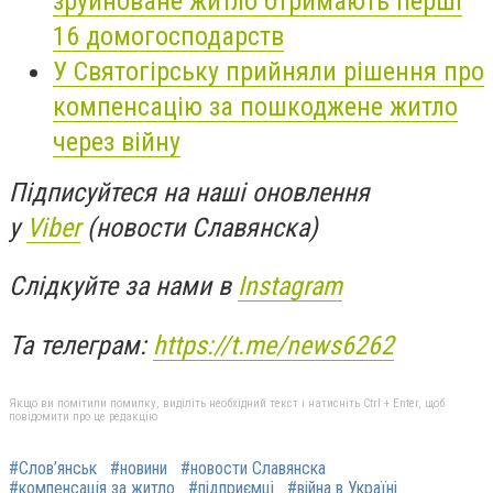
зруйноване житло отримають перші
16 домогосподарств
У Святогірську прийняли рішення про
компенсацію за пошкоджене житло
через війну
Підписуйтеся на наші оновлення
у
Viber
(новости Славянска)
Слідкуйте за нами в
Instagram
Та телеграм:
https://t.me/news6262
Якщо ви помітили помилку, виділіть необхідний текст і натисніть Ctrl + Enter, щоб
повідомити про це редакцію
#Слов’янськ
#новини
#новости Славянска
#компенсація за житло
#підприємці
#війна в Україні