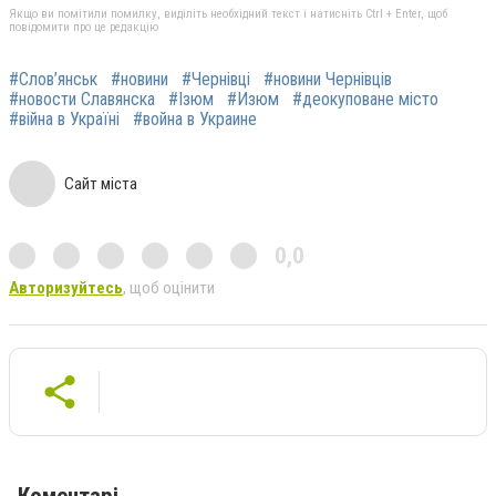
Якщо ви помітили помилку, виділіть необхідний текст і натисніть Ctrl + Enter, щоб
повідомити про це редакцію
#Слов’янськ
#новини
#Чернівці
#новини Чернівців
#новости Славянска
#Ізюм
#Изюм
#деокуповане місто
#війна в Україні
#война в Украине
Сайт міста
0,0
Авторизуйтесь
, щоб оцінити
Коментарі